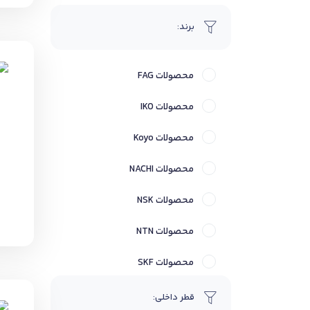
بلبرینگ ایگرگ
برند:
بلبرینگ تماس زاویه ای
محصولات FAG
بلبرینگ خود تنظیم
محصولات IKO
بلبرینگ شیار عمیق
محصولات Koyo
بلبرینگ کف گرد
محصولات NACHI
بیرینگ
محصولات NSK
پولی کش
محصولات NTN
حلقه داخلی
محصولات SKF
حلقه نگهدارنده
محصولات Timken
قطر داخلی:
درپوش