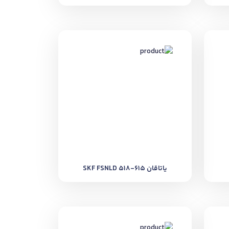
یاتاقان SKF FSNLD 518-615