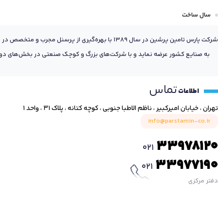
110 mm
119.075 mm
سال ساخت
105 mm
1100 mm
12 mm
106 mm
شرکت پارس تامین پرشین در سال 1389 با بهره‌گیری
111 mm
12.7 mm
به صنایع کشور عرضه نماید و با شرکت‌های بزرگ و کوچک صنعتی در بخش‌های دول
106.363 mm
111.125 mm
120 mm
107.5 mm
تماس
112 mm
اطلاعات
120.645 mm
107.75 mm
تهران ، خیابان امیرکبیر ، ناظم الاطبا جنوبی ، کوچه کتانه ، پلاک ۳۱ ، واحد ۱
112.712 mm
120.65 mm
info@parstamin-co.ir
107.95 mm
1120 mm
121.5 mm
33978120
021
108 mm
1130 mm
33977190
125 mm
021
109 mm
1130.3 mm
دفتر مرکزی
125.984 mm
11 mm
114 mm
1250 mm
11.074 mm