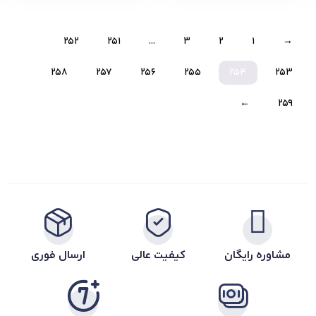
252
251
…
3
2
1
→
258
257
256
255
254
253
←
259
مشاوره رایگان
کیفیت عالی
ارسال فوری