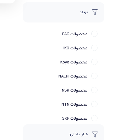
بلبرینگ ایگرگ
برند:
بلبرینگ تماس زاویه ای
محصولات FAG
بلبرینگ خود تنظیم
محصولات IKO
بلبرینگ شیار عمیق
محصولات Koyo
بلبرینگ کف گرد
محصولات NACHI
بیرینگ
محصولات NSK
پولی کش
محصولات NTN
حلقه داخلی
محصولات SKF
حلقه نگهدارنده
محصولات Timken
قطر داخلی:
درپوش