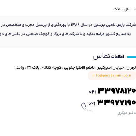
110 mm
119.075 mm
سال ساخت
105 mm
1100 mm
12 mm
106 mm
شرکت پارس تامین پرشین در سال 1389 با بهره‌گیری
111 mm
12.7 mm
به صنایع کشور عرضه نماید و با شرکت‌های بزرگ و کوچک صنعتی در بخش‌های دول
106.363 mm
111.125 mm
120 mm
107.5 mm
تماس
112 mm
اطلاعات
120.645 mm
107.75 mm
تهران ، خیابان امیرکبیر ، ناظم الاطبا جنوبی ، کوچه کتانه ، پلاک ۳۱ ، واحد ۱
112.712 mm
120.65 mm
info@parstamin-co.ir
107.95 mm
1120 mm
121.5 mm
33978120
021
108 mm
1130 mm
33977190
125 mm
021
109 mm
1130.3 mm
دفتر مرکزی
125.984 mm
11 mm
114 mm
1250 mm
11.074 mm