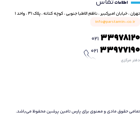
تماس
اطلاعات
تهران ، خیابان امیرکبیر ، ناظم الاطبا جنوبی ، کوچه کتانه ، پلاک ۳۱ ، واحد ۱
info@parstamin-co.ir
33978120
021
33977190
021
دفتر مرکزی
تمامی حقوق مادی و معنوی برای پارس تامین پرشین محفوظ می‌باشد.