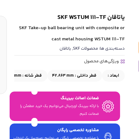
یاتاقان SKF WSTUM 111-TF
SKF Take-up ball bearing unit with composite or
cast metal housing WSTUM 111-TF
دسته‌بندی ها:
محصولات SKF
,
یاتاقان
ویژگی‌های محصول
ابعاد :
قطر داخلی :
42.863 mm
قطر شانه :
≈62.51 mm
ضمانت اصالت بیرینگ
با ارائه بیرینگ اورجینال می‎‌توانیم یک خرید مطمئن را
ضمانت کنیم.
مشاوره تخصصی رایگان
با مشاوره تخصصی رایگان می‌توانیم زمینه‌ساز یک انتخاب