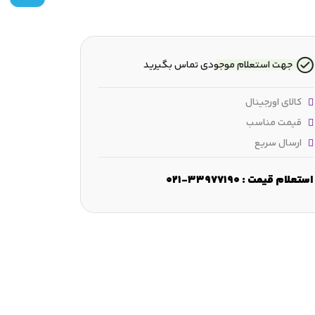
جهت استعلام موجودی تماس بگیرید
کالای اورجینال
قیمت مناسب
ارسال سریع
عرض :
49.2 mm
ارتفاع :
116.7 mm
فاصله بین شیارهای راهنما 
استعلام قیمت : 33977190-021