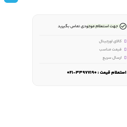
جهت استعلام موجودی تماس بگیرید
کالای اورجینال
قیمت مناسب
ارسال سریع
استعلام قیمت : 33977190-021
عرض :
39 mm
ارتفاع :
103 mm
فاصله بین شیارهای راهنما :
 mm