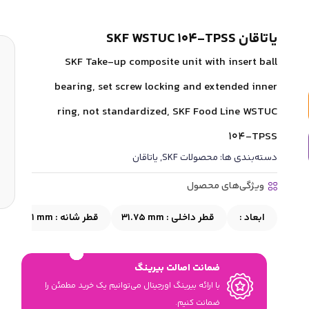
یاتاقان SKF WSTUC 104-TPSS
SKF Take-up composite unit with insert ball
bearing, set screw locking and extended inner
ring, not standardized, SKF Food Line WSTUC
104-TPSS
دسته‌بندی ها:
محصولات SKF
,
یاتاقان
ویژگی‌های محصول
ابعاد :
قطر داخلی :
31.75 mm
قطر شانه :
≈46.1 mm
ضمانت اصالت بیرینگ
با ارائه بیرینگ اورجینال می‎‌توانیم یک خرید مطمئن را
ضمانت کنیم.