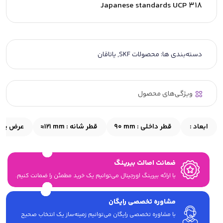
Japanese standards UCP 318
دسته‌بندی ها:
محصولات SKF
,
یاتاقان
ویژگی‌های محصول
ابعاد :
قطر داخلی :
90 mm
قطر شانه :
≈121 mm
عرض پایه
ضمانت اصالت بیرینگ
با ارائه بیرینگ اورجینال می‎‌توانیم یک خرید مطمئن را ضمانت کنیم.
مشاوره تخصصی رایگان
با مشاوره تخصصی رایگان می‌توانیم زمینه‌ساز یک انتخاب صحیح