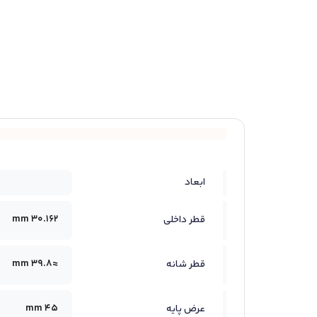
ابعاد
30.162 mm
قطر داخلی
≈39.8 mm
قطر شانه
45 mm
عرض پایه