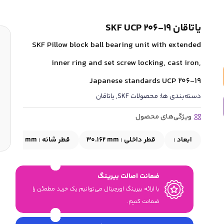
یاتاقان SKF UCP 206-19
SKF Pillow block ball bearing unit with extended
inner ring and set screw locking, cast iron,
Japanese standards UCP 206-19
دسته‌بندی ها:
محصولات SKF
,
یاتاقان
ویژگی‌های محصول
ابعاد :
قطر داخلی :
30.162 mm
قطر شانه :
≈39.8 mm
ضمانت اصالت بیرینگ
با ارائه بیرینگ اورجینال می‎‌توانیم یک خرید مطمئن را
ضمانت کنیم.