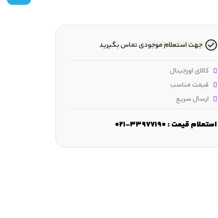
جهت استعلام موجودی تماس بگیرید
کالای اورجینال
قیمت مناسب
ارسال سریع
استعلام قیمت : 33977190-021
عرض پایه :
45 mm
ارتفاع :
83.5 mm
فاصله بین پیچ‌های اتصال