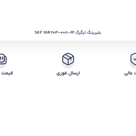
بلبرینگ ایگرگ SKF YAR 203-008-2F
 عالی
ارسال فوری
قیمت ر