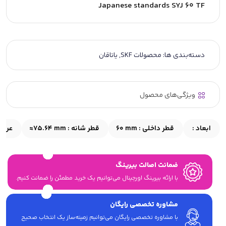
Japanese standards SYJ 60 TF
دسته‌بندی ها:
محصولات SKF
,
یاتاقان
ویژگی‌های محصول
ابعاد :
قطر داخلی :
60 mm
قطر شانه :
≈75.64 mm
عرض 
ضمانت اصالت بیرینگ
با ارائه بیرینگ اورجینال می‎‌توانیم یک خرید مطمئن را ضمانت کنیم.
مشاوره تخصصی رایگان
با مشاوره تخصصی رایگان می‌توانیم زمینه‌ساز یک انتخاب صحیح