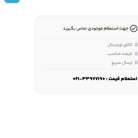
جهت استعلام موجودی تماس بگیرید
کالای اورجینال
قیمت مناسب
ارسال سریع
ارتفاع :
78 mm
فاصله بین پیچ‌های اتصال :
106 mm
طول :
 mm
استعلام قیمت : 33977190-021