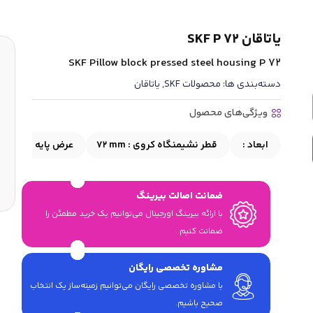
یاتاقان SKF P 72
SKF Pillow block pressed steel housing P 72
دسته‌بندی ها:
محصولات SKF
,
یاتاقان
ویژگی‌های محصول
ابعاد :
قطر نشیمنگاه کروی :
72 mm
عرض پایه :
41 mm
ضمانت اصالت بیرینگ
با ارائه بیرینگ اورجینال می‎‌توانیم یک خرید مطمئن را
ضمانت کنیم.
مشاوره تخصصی رایگان
با مشاوره تخصصی رایگان می‌توانیم زمینه‌ساز یک انتخاب
صحیح باشیم.