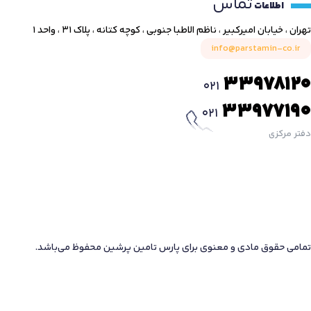
تماس
اطلاعات
تهران ، خیابان امیرکبیر ، ناظم الاطبا جنوبی ، کوچه کتانه ، پلاک ۳۱ ، واحد ۱
info@parstamin-co.ir
33978120
021
33977190
021
دفتر مرکزی
تمامی حقوق مادی و معنوی برای پارس تامین پرشین محفوظ می‌باشد.