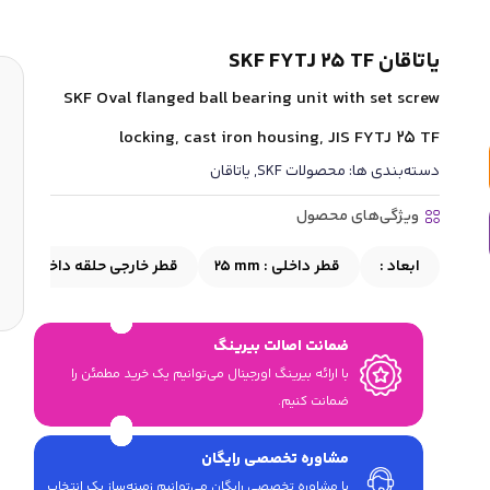
یاتاقان SKF FYTJ 25 TF
SKF Oval flanged ball bearing unit with set screw
locking, cast iron housing, JIS FYTJ 25 TF
دسته‌بندی ها:
محصولات SKF
,
یاتاقان
ویژگی‌های محصول
ابعاد :
قطر داخلی :
25 mm
قطر خارجی حلقه داخلی :
 mm
ضمانت اصالت بیرینگ
با ارائه بیرینگ اورجینال می‎‌توانیم یک خرید مطمئن را
ضمانت کنیم.
مشاوره تخصصی رایگان
با مشاوره تخصصی رایگان می‌توانیم زمینه‌ساز یک انتخاب