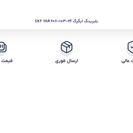
بلبرینگ ایگرگ SKF YAR 206-103-2F
 عالی
ارسال فوری
قیمت ر