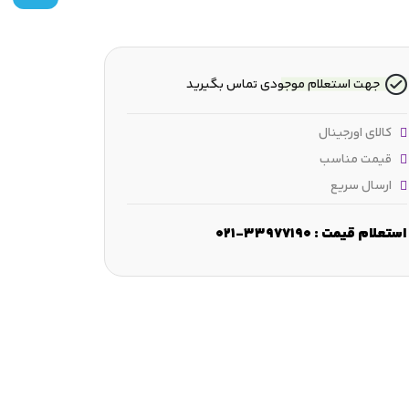
جهت استعلام موجودی تماس بگیرید
کالای اورجینال
قیمت مناسب
ارسال سریع
≈33.74
ارتفاع :
130 mm
فاصله بین پیچ‌های اتصال :
99 mm
استعلام قیمت : 33977190-021