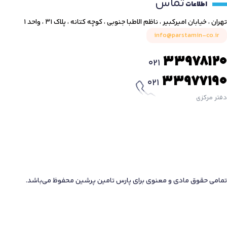
تماس
اطلاعات
تهران ، خیابان امیرکبیر ، ناظم الاطبا جنوبی ، کوچه کتانه ، پلاک ۳۱ ، واحد ۱
info@parstamin-co.ir
33978120
021
33977190
021
دفتر مرکزی
تمامی حقوق مادی و معنوی برای پارس تامین پرشین محفوظ می‌باشد.