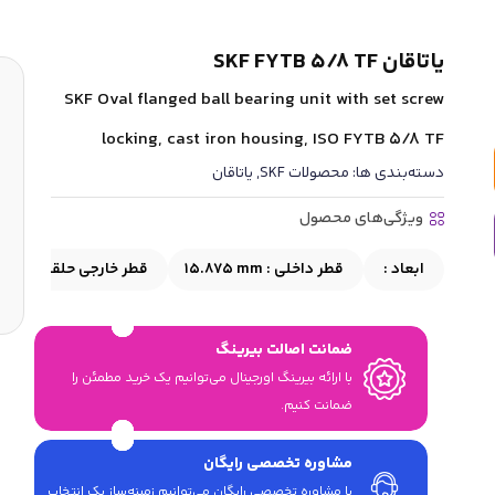
یاتاقان SKF FYTB 5/8 TF
SKF Oval flanged ball bearing unit with set screw
locking, cast iron housing, ISO FYTB 5/8 TF
دسته‌بندی ها:
محصولات SKF
,
یاتاقان
ویژگی‌های محصول
ابعاد :
قطر داخلی :
15.875 mm
قطر خارجی حلقه داخلی 
ضمانت اصالت بیرینگ
با ارائه بیرینگ اورجینال می‎‌توانیم یک خرید مطمئن را
ضمانت کنیم.
مشاوره تخصصی رایگان
با مشاوره تخصصی رایگان می‌توانیم زمینه‌ساز یک انتخاب