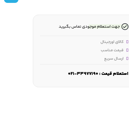
جهت استعلام موجودی تماس بگیرید
کالای اورجینال
قیمت مناسب
ارسال سریع
:
≈24.2 mm
ارتفاع :
98.5 mm
فاصله بین پیچ‌های اتصال :
76.5 mm
استعلام قیمت : 33977190-021