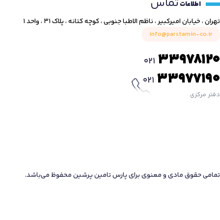
تماس
اطلاعات
تهران ، خیابان امیرکبیر ، ناظم الاطبا جنوبی ، کوچه کتانه ، پلاک ۳۱ ، واحد ۱
info@parstamin-co.ir
33978120
021
33977190
021
دفتر مرکزی
تمامی حقوق مادی و معنوی برای پارس تامین پرشین محفوظ می‌باشد.