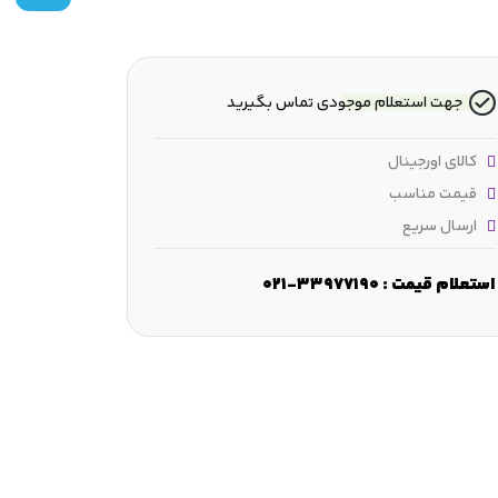
جهت استعلام موجودی تماس بگیرید
کالای اورجینال
قیمت مناسب
ارسال سریع
≈56.8 
ارتفاع :
178.5 mm
فاصله بین پیچ‌های اتصال :
148.5 mm
استعلام قیمت : 33977190-021