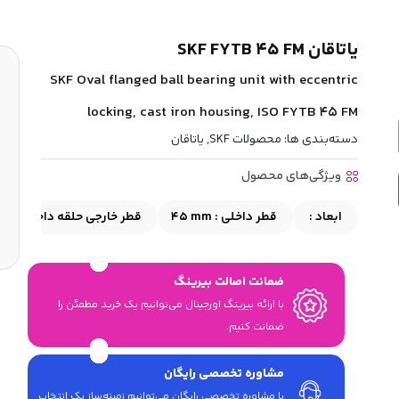
یاتاقان SKF FYTB 45 FM
SKF Oval flanged ball bearing unit with eccentric
locking, cast iron housing, ISO FYTB 45 FM
دسته‌بندی ها:
محصولات SKF
,
یاتاقان
ویژگی‌های محصول
ابعاد :
قطر داخلی :
45 mm
قطر خارجی حلقه داخلی :
mm
ضمانت اصالت بیرینگ
با ارائه بیرینگ اورجینال می‎‌توانیم یک خرید مطمئن را
ضمانت کنیم.
مشاوره تخصصی رایگان
با مشاوره تخصصی رایگان می‌توانیم زمینه‌ساز یک انتخاب