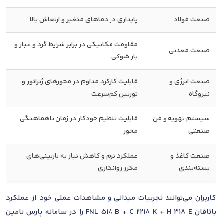
صنعت فولاد
پایداری در دماهای متغیر و ارتعاش بالا
مقاومت مکانیکی در برابر شرایط گرد و غبار و
صنعت معدنی
بار شوکی
صنعت انرژی و
قابلیت کارکرد مداوم در محورهای ژنراتور و
نیروگاه
توربین کم‌سرعت
سیستم تهویه و فن
قابلیت تنظیم خودکار در زمان ناهماهنگی
صنعتی
محور
صنعت کاغذ و
عملکرد نرم و کاهش نیاز به بازبینی‌های
بسته‌بندی
مکرر روانکاری
کاربران می‌توانند تجربیات میدانی و مشاهدات عملی خود از عملکرد
یاتاقان FNL 518 B + C 2218 K + H 318 E را در سامانه پارس تامین