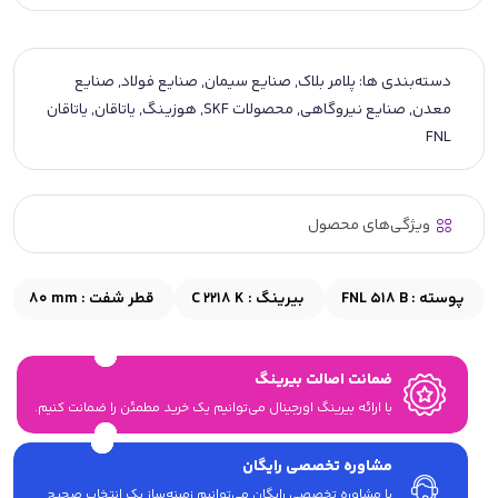
دسته‌بندی ها:
پلامر بلاک
,
صنایع سیمان
,
صنایع فولاد
,
صنایع
معدن
,
صنایع نیروگاهی
,
محصولات SKF
,
هوزینگ
,
یاتاقان
,
یاتاقان
FNL
ویژگی‌های محصول
پوسته :
FNL 518 B
بیرینگ :
C 2218 K
قطر شفت :
80 mm
ضمانت اصالت بیرینگ
با ارائه بیرینگ اورجینال می‎‌توانیم یک خرید مطمئن را ضمانت کنیم.
مشاوره تخصصی رایگان
با مشاوره تخصصی رایگان می‌توانیم زمینه‌ساز یک انتخاب صحیح