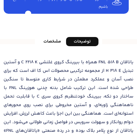
باشیم.
توضیحات
مشخصات
یاتاقان FNL 518 B همراه با بیرینگ کروی غلتشی C 2218 K و آستین
تبدیل H 318 E از مجموعه ترکیبی محصولات اس کا اف است که برای
نصب آسان و عملکرد مطمئن در شرایط کاری متوسط تا سنگین
طراحی شده است. این ترکیب شامل بدنه چدنی هوزینگ FNL با
ساختار دو تکه، بیرینگ خودتنظیم کروی سری C با قابلیت تحمل
ناهماهنگی زاویه‌ای، و آستین مخروطی برای نصب روی محورهای
استوانه‌ای است. هماهنگی بین این اجزا باعث کاهش لرزش، افزایش
دوام روانکار و سهولت سرویس در فواصل زمانی طولانی می‌شود. این
یاتاقان از نوع پلامر بلاک بوده و در رده صنعتی «یاتاقان‌های FNL»