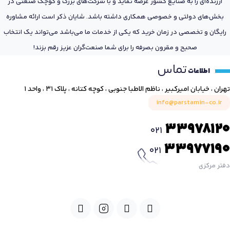
ارزنده‌ای را به صنایع کشور عرضه نماید و با شرکت‌های بزرگ و کوچک صنعتی در
بخش‌های دولتی و خصوصی همکاری داشته باشد. شایان ذکر است ارائه مشاوره
رایگان و تخصصی در زمان خرید که یکی از خدمات ما می‌باشد می‌تواند یک انتخاب
صحیح و مقرون بصرفه را برای شما صنعت‌گران عزیز رقم بزند!
تماس
اطلاعات
تهران ، خیابان امیرکبیر ، ناظم الاطبا جنوبی ، کوچه کتانه ، پلاک ۳۱ ، واحد ۱
info@parstamin-co.ir
33978120
021
33977190
021
دفتر مرکزی