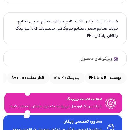
دسته‌بندی ها:
پلامر بلاک
,
صنایع سیمان
,
صنایع غذایی
,
صنایع
فولاد
,
صنایع معدن
,
صنایع نیروگاهی
,
محصولات SKF
,
هوزینگ
,
یاتاقان
,
یاتاقان FNL
ویژگی‌های محصول
پوسته :
FNL 518 B
بیرینگ :
1218 K
قطر شفت :
80 mm
ق
ضمانت اصالت بیرینگ
با ارائه بیرینگ اورجینال می‎‌توانیم یک خرید مطمئن را ضمانت کنیم.
مشاوره تخصصی رایگان
با مشاوره تخصصی رایگان می‌توانیم زمینه‌ساز یک انتخاب صحیح