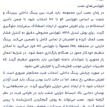
تلورانس‌های نصب
در زمان نصب این مجموعه، باید فیت بین رینگ داخلی بیرینگ و
شفت بر اساس تلورانس g6 تا h7 انتخاب شود تا ضمن تأمین
استحکام در برابر لغزش محوری، از ایجاد اصطکاک بیش‌ازحد جلوگیری
گردد. برای بوش تبدیل H218، تلورانس مخروطی دقیق به کنترل فشار
نصب کمک کرده و اطمینان از تماس کامل را تضمین می‌کند. رینگ
خارجی در محفظه FNL معمولاً با تلورانس H7 قرار می‌گیرد تا امکان
تنظیم خودکار محور در هنگام بارگذاری حفظ شود. در شرایط اعمال
بار محوری یا شوک‌دار، دامنه تلورانس باید به‌نحوی تنظیم گردد که
تغییرات حرارتی موجب قفل‌شدگی یا افزایش لقی نشود.
در صورت چرخش رینگ داخلی، انتخاب فیت محکم‌تر ضروری است تا
لغزش سطحی رخ ندهد، اما در حالت ثابت بودن رینگ، باید فیت آزادتر
انتخاب شود تا از ایجاد تنش حرارتی جلوگیری گردد. در محیط‌هایی با
نوسان دمایی بالا، انبساط حرارتی شفت باید در طراحی فیت در نظر
گرفته شود. نصب می‌تواند به روش گرم‌کردن کنترل‌شده یا پرس
انجام گیرد، ولی استفاده از سردکردن موضعی مجاز نیست. رواداری