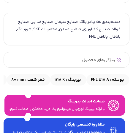
دسته‌بندی ها:
پلامر بلاک
,
صنایع سیمان
,
صنایع غذایی
,
صنایع
فولاد
,
صنایع کشاورزی
,
صنایع معدن
,
محصولات SKF
,
هوزینگ
,
یاتاقان
,
یاتاقان FNL
ویژگی‌های محصول
پوسته :
FNL 518 A
بیرینگ :
1218 K
قطر شفت :
80 mm
ق
ضمانت اصالت بیرینگ
با ارائه بیرینگ اورجینال می‎‌توانیم یک خرید مطمئن را ضمانت کنیم.
مشاوره تخصصی رایگان
با مشاوره تخصصی رایگان می‌توانیم زمینه‌ساز یک انتخاب صحیح