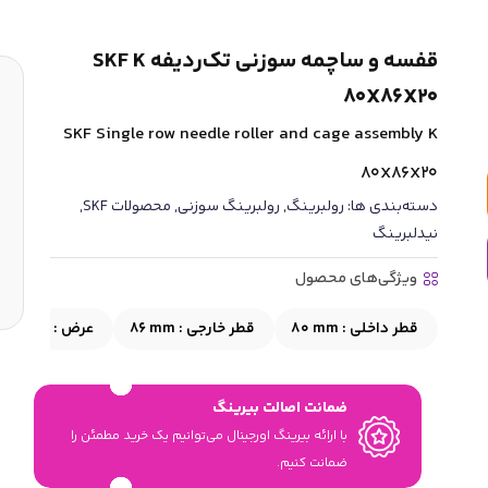
قفسه و ساچمه سوزنی تک‌ردیفه SKF K
80X86X20
SKF Single row needle roller and cage assembly K
80X86X20
دسته‌بندی ها:
رولبرینگ
,
رولبرینگ سوزنی
,
محصولات SKF
,
نیدلبرینگ
ویژگی‌های محصول
قطر داخلی :
80 mm
قطر خارجی :
86 mm
عرض :
20 mm
ضمانت اصالت بیرینگ
با ارائه بیرینگ اورجینال می‎‌توانیم یک خرید مطمئن را
ضمانت کنیم.