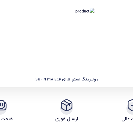
رولبرینگ استوانه‌ای SKF N 318 ECP
 عالی
ارسال فوری
قیمت ر