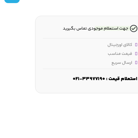
جهت استعلام موجودی تماس بگیرید
کالای اورجینال
قیمت مناسب
ارسال سریع
استعلام قیمت : 33977190-021
بار اولیه :
36.9 kN
بار ثابت :
98 kN
بار خستگی :
12.2 kN
سر