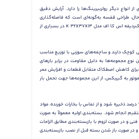
 انواع دیگر رولربیرینگ‌ها را دارد. آرایش دقیق
، طراحی قفسه به‌گونه‌ای است که فاصله‌گذاری
یکنواخت ساچمه‌ها و توزیع صحیح روانکار را ممکن می‌سازد. این ویژگی‌ها موجب شده تا قفسه و ساچمه سوزنی تک‌ردیفه اس کا اف مدل K 32X37X13 در بسیاری از
یی کوچک دارند و ساچمه‌های سوزنی با توزیع مناسب
 نوع مجموعه‌ها به دلیل مقاومت در برابر بارهای
ول برای کاهش اصطکاک متقابل قطعات و افزایش عمر
موتور به گیربکس، از این مجموعه‌ها جهت تحمل بار
برای نگهداری استاندارد، این محصول باید در محیطی با دمای بین ۰ تا ۴۰ درجه سانتی‌گراد و رطوبت نسبی کمتر از ۶۰ درصد ذخیره شود و از تماس با بخارات خورنده، مواد
تقیم انجام شود. بسته‌بندی اولیه معمولاً به صورت
نی و در صورت لزوم با بازبسته‌بندی مطابق الزامات
 در صورت باز شدن بسته قبل از نصب، بازبسته‌بندی