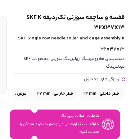
قفسه و ساچمه سوزنی تک‌ردیفه SKF K
32X37X13
SKF Single row needle roller and cage assembly K
32X37X13
دسته‌بندی ها:
رولبرینگ
,
رولبرینگ سوزنی
,
محصولات SKF
,
نیدلبرینگ
ویژگی‌های محصول
قطر داخلی :
32 mm
قطر خارجی :
37 mm
عرض :
13 mm
ضمانت اصالت بیرینگ
با ارائه بیرینگ اورجینال می‎‌توانیم یک خرید مطمئن را
ضمانت کنیم.