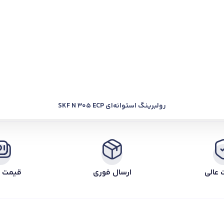
رولبرینگ استوانه‌ای SKF N 305 ECP
 عالی
ارسال فوری
قیمت ر