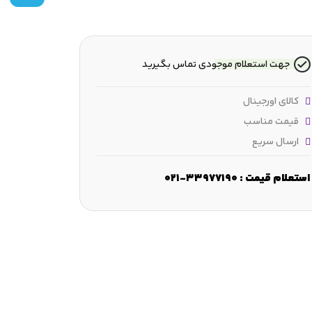
جهت استعلام موجودی تماس بگیرید
کالای اورجینال
قیمت مناسب
ارسال سریع
استعلام قیمت : 33977190-021
بار اولیه :
14.7 kN
بار ثابت :
25.5 kN
بار خستگی :
3 kN
سر