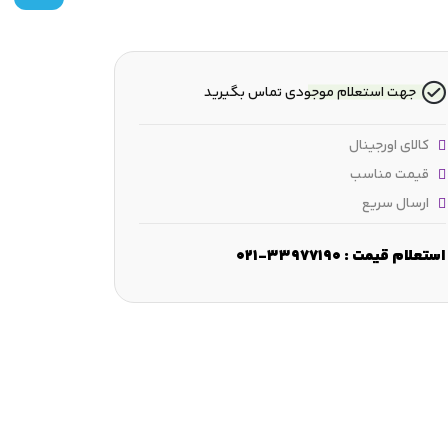
جهت استعلام موجودی تماس بگیرید
کالای اورجینال
قیمت مناسب
ارسال سریع
رض :
65 mm
قطر شانه :
≈120 mm
قطر فرورفتگی :
≈148 mm
استعلام قیمت : 33977190-021