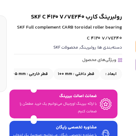
رولبرینگ کارب SKF C 4120 V/VE240
SKF Full complement CARB toroidal roller bearing
C 4120 V/VE240
دسته‌بندی ها:
رولبرینگ
,
محصولات SKF
ویژگی‌های محصول
ابعاد :
قطر داخلی :
100 mm
قطر خارجی :
165 mm
ع
ضمانت اصالت بیرینگ
با ارائه بیرینگ اورجینال می‎‌توانیم یک خرید مطمئن را
ضمانت کنیم.
مشاوره تخصصی رایگان
با مشاوره تخصصی رایگان می‌توانیم زمینه‌ساز یک انتخاب