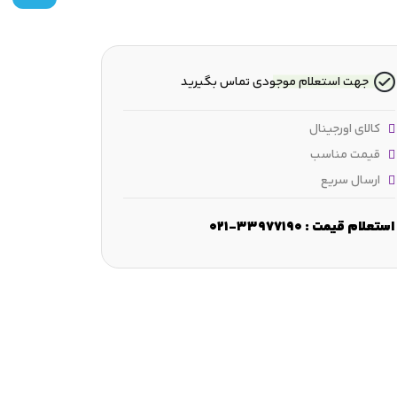
جهت استعلام موجودی تماس بگیرید
کالای اورجینال
قیمت مناسب
ارسال سریع
عرض :
157 mm
قطر شانه :
≈490 mm
ابعاد لبه‌ مورب :
min.6 mm
استعلام قیمت : 33977190-021