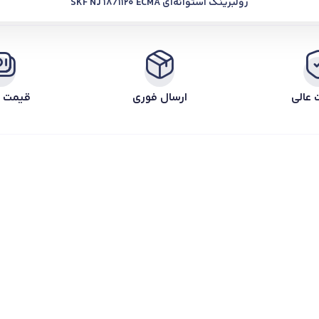
رولبرینگ استوانه‌ای SKF NJ 18/1120 ECMA
 عالی
ارسال فوری
قیمت ر