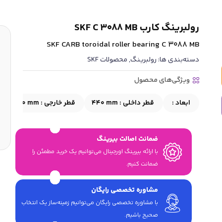
رولبرینگ کارب SKF C 3088 MB
SKF CARB toroidal roller bearing C 3088 MB
دسته‌بندی ها:
رولبرینگ
,
محصولات SKF
ویژگی‌های محصول
ابعاد :
قطر داخلی :
440 mm
قطر خارجی :
650 mm
ضمانت اصالت بیرینگ
با ارائه بیرینگ اورجینال می‎‌توانیم یک خرید مطمئن را
ضمانت کنیم.
مشاوره تخصصی رایگان
با مشاوره تخصصی رایگان می‌توانیم زمینه‌ساز یک انتخاب
صحیح باشیم.