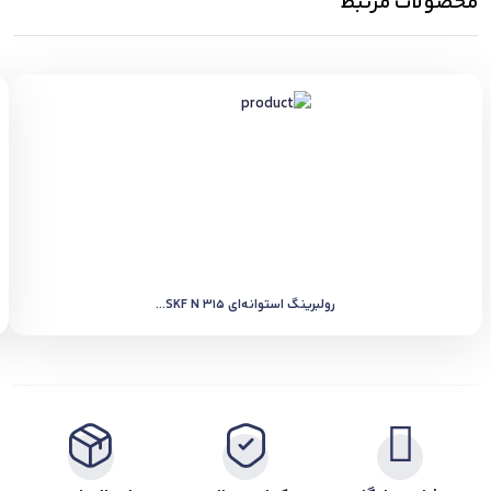
محصولات مرتبط
رولبرینگ استوانه‌ای SKF N 315...