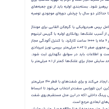
پرهیز شود. بسته‌بندی اولیه باید از نوع جعبه‌های
تا حداکثر دو سال با چرخش دوره‌ای موجودی توصیه
س حداکثر 0.05 میلی‌متر است و ابزارهای مجاز شامل پرس هیدرولیکی یا گرم‌کن القایی برای مونتاژ
م برای جلوگیری از آسیب غلتک‌ها. روانکاری اولیه با گریس لیتیوم
کلاس NLGI 2 طبق ویسکوزیته ISO VG 150 انجام شود و روش روانکاری دوره‌ای با روغن یا گریس بر اساس تناوب هر 6 ماه یا 1000 ساعت کارکرد، با کنترل آلودگی مجاز
کمتر از کلاس 10 طبق ISO 4406. پس از نصب، کنترل وضعیت با اندازه‌گیری لقی شعاعی بین 0.05 تا 0.1 میلی‌متر و لقی محوری صفر تا 0.02 میلی‌متر، بررسی نویز غیرعادی
سانتی‌گراد پس از راه‌اندازی الزامی است و اطلاعات باید در سوابق نگهداری ثبت شود.
استانداردهای بازبینی شامل دوره‌های سالانه یا بر اساس 5000 ساعت کارکرد طبق دستورالعمل اس کا اف است و حد سایش مجاز برای غلتک‌ها کمتر از 0.1 میلی‌متر با
تلورانس نصب این بیرینگ روی شفت باید بر اساس کلاس k6 طبق استاندارد ISO 286 باشد که انطباق فشاری ملایمی ایجاد می‌کند و برای شفت‌های با قطر 160 میلی‌متر،
بار شعاعی سنگین، این تلورانس سفت‌تر انتخاب می‌شود تا انبساط
ی کند. نوع چرخش رینگ داخلی (که در این مدل مستقیم روی شفت
تلورانس نصب در محفظه باید کلاس H7 طبق ISO 286 باشد که انطباق آزادتری فراهم می‌کند و برای محفظه با قطر 190 میلی‌متر، محدوده از 0 تا +0.046 میلی‌متر را پوشش