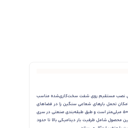
طراحی شده و برای نصب مستقیم روی شفت سخت‌کاری‌شده مناسب
 امکان تحمل بارهای شعاعی سنگین را در فضاهای
محدود فراهم می‌کند. ابعاد آن شامل قطر داخلی معادل 160 میلی‌متر (برای شفت)، قطر خارجی 190 میلی‌متر و عرض 50 میلی‌متر است و طبق طبقه‌بندی صنعتی در سری
 شده است. نقاط قوت این محصول شامل ظرفیت بار دینامیکی بالا تا حدود