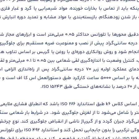
که باید از تماس با بخارات خورنده، مواد شیمیایی یا گرد و غبار فلزی 
ز شدن زودهنگام، بازبسته‌بندی با مواد مشابه و تمدید دوره انبارش 
شرایط نصب استاندارد نیازمند هم‌راستایی دقیق محورها با تلوران
می‌باشند با محدوده دمایی گرم‌کردن تا 80 درجه سانتی‌گراد پیش از نصب و ممنوعیت ضربه مستقی
و ارتعاش با ابزارهای لرزش‌سنج، و کنترل دمای عملکرد اولیه زیر 70 درجه 
ISO 1.
لورانس از -0.025 تا +0.015 میلی‌متر را شامل می‌شود تا از لغزش جلوگیری شود. در شرایط 
اهای عملیاتی تا 100 درجه سانتی‌گراد جبران گردد و از گیرپاژ ناشی از انقباض جلوگیر
بجایی تحمل کند و استاندارد ISO 492 برای تلورانس‌های ابعادی مرجع است.