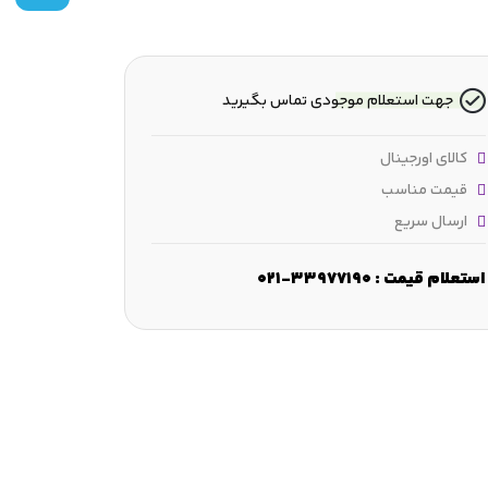
جهت استعلام موجودی تماس بگیرید
کالای اورجینال
قیمت مناسب
ارسال سریع
استعلام قیمت : 33977190-021
ابعاد لبه‌ مورب :
min.1.5 mm
قطر تکیه‌گاه محفظه :
max.182 mm