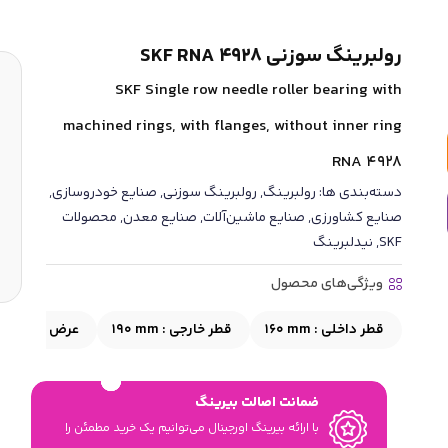
رولبرینگ سوزنی SKF RNA 4928
SKF Single row needle roller bearing with
machined rings, with flanges, without inner ring
RNA 4928
دسته‌بندی ها:
رولبرینگ
,
رولبرینگ سوزنی
,
صنایع خودروسازی
,
صنایع کشاورزی
,
صنایع ماشین‌آلات
,
صنایع معدن
,
محصولات
SKF
,
نیدلبرینگ
ویژگی‌های محصول
قطر داخلی :
160 mm
قطر خارجی :
190 mm
عرض :
50 mm
ضمانت اصالت بیرینگ
با ارائه بیرینگ اورجینال می‎‌توانیم یک خرید مطمئن را