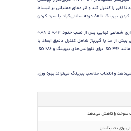
محدود شود. در بارهای محوری یا ترکیبی، تلورانس محفظه به سمت J6 تغییر می‌یابد تا لقی را کنترل کند و اثر دمای عملیاتی بر انبساط
مواد (با ضریب حدود 12×10^-6/K برای فولاد) در نظر گرفته شود. روش‌های مجاز مونتاژ شامل پرس مکانیکی، گرم کردن بیرینگ تا 80 درجه سانتی‌گراد یا سرد کردن
رواداری محوری در زمان نصب باید بین 0 تا 0.05 میلی‌متر تنظیم شود تا از بارهای ناخواسته جلوگیری گردد و رواداری شعاعی نهایی پس از نصب حدود 0.03 تا 0.08
بیش از حد یا گیرپاژ شامل کنترل دقیق ابعاد با
ابزارهای اندازه‌گیری دقیق است و در شرایط عدم چرخش رینگ داخلی، فیت شل‌تر مجاز نیست. استانداردهای مرجع مانند ISO 492 برای تلورانس‌های بیرینگ و ISO 286
ی‌دهد و انتخاب مناسب بیرینگ می‌تواند بهره وری،
ف سوخت را کاهش می‌دهد
خلی برای نصب آسان