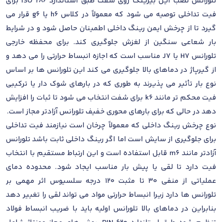
تلورانس نصب این بیرینگ روی شفت طبق استاندارد ISO 286 برای
فیت تداخلی توصیه می شود که معمولاً در کلاس h6 یا g6 قرار می
گیرد تا از چرخش ایمن رینگ داخلی اطمینان حاصل شود و در شرایط
بار شعاعی سنگین از لغزش جلوگیری کند. برای محفظه خارجی
تلورانس H7 یا J7 مناسب است که اجازه انبساط حرارتی را می دهد و
از گیرپاژ در دماهای بالا جلوگیری می کند این تلورانس ها بر اساس
نوع بار تأثیر می پذیرند به طوری که در بارهای شوک دار یا ترکیبی
فیت محکم تر مانند k6 برای شفت انتخاب می شود تا ثبات را افزایش
دهد در حالی که برای بارهای محوری خفیف تلورانس آزادتر مجاز است.
نوع چرخش رینگ داخلی که معمولاً چرخان است نیازمند فیت تداخلی
برای جلوگیری از سایش است اما اگر رینگ داخلی ثابت باشد تلورانس
آزادتر مانند m6 قابل استفاده است و این ارتباط مستقیم با انتخاب
فیت دارد تا لقی یا پیش بار مناسب ایجاد شود. محدوده دمای
عملیاتی از منفی 30 تا مثبت 120 درجه سلسیوس اثر مهمی بر
تلورانس ها دارد زیرا انبساط حرارتی مواد می تواند لقی را تغییر دهد
بنابراین در دماهای بالا تلورانس اولیه باید با ضریب انبساط فولاد