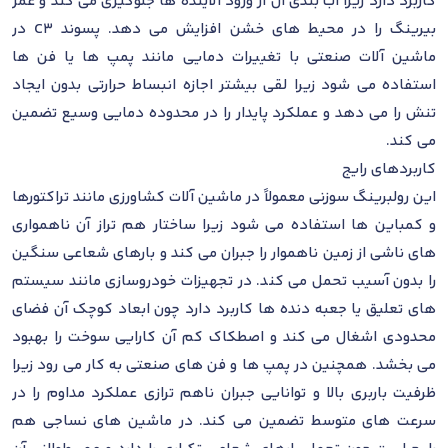
کاربرد دارد زیرا آب بندی آن از ورود آلاینده ها جلوگیری می کند و عمر
بیرینگ را در محیط های خشن افزایش می دهد. پسوند C3 در
ماشین آلات صنعتی با تغییرات دمایی مانند پمپ ها یا فن ها
استفاده می شود زیرا لقی بیشتر اجازه انبساط حرارتی بدون ایجاد
تنش را می دهد و عملکرد پایدار را در محدوده دمایی وسیع تضمین
می کند.
کاربردهای رایج
این رولبرینگ سوزنی معمولاً در ماشین آلات کشاورزی مانند تراکتورها
و کمباین ها استفاده می شود زیرا ساختار هم تراز آن ناهمواری
های ناشی از زمین ناهموار را جبران می کند و بارهای شعاعی سنگین
را بدون آسیب تحمل می کند. در تجهیزات خودروسازی مانند سیستم
های تعلیق یا جعبه دنده ها کاربرد دارد چون ابعاد کوچک آن فضای
محدودی اشغال می کند و اصطکاک کم آن کارایی سوخت را بهبود
می بخشد. همچنین در پمپ ها و فن های صنعتی به کار می رود زیرا
ظرفیت باربری بالا و توانایی جبران ناهم ترازی عملکرد مداوم را در
سرعت های متوسط تضمین می کند. در ماشین های نساجی هم