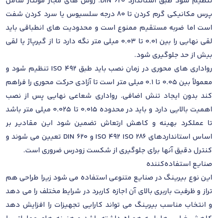
تنظیم شود طبق استاندارد DIN 620. روش های مجاز مونتاژ شامل
پرس مکانیکی گرم کردن تا 80 درجه سلسیوس یا سرد کردن شفت
است اما ضربه مستقیم ممنوع است و محدودیت های انطباقی باید
لقی نهایی را بین 0.01 تا 0.03 میلی متر نگه دارد تا از گیرپاژ یا لقی
بیش از حد جلوگیری شود.
رواداری های محوری در زمان نصب باید طبق ISO 492 تنظیم شود و
معمولاً بین 0.05 تا 0.1 میلی متر است تا آزادی حرکت محوری را فراهم
کند بدون ایجاد تنش اضافی. رواداری شعاعی نهایی پس از نصب
اهمیت بالایی دارد و باید در محدوده 0.015 تا 0.025 میلی متر باشد
تا عملکرد بهینه و کاهش ارتعاش تضمین شود این مقادیر بر
اساس استانداردهای ISO 492 ISO 286 و DIN 620 تعیین می شوند و
کنترل دقیق آنها برای جلوگیری از شکست زودرس ضروری است.
صنایع استفاده‌کننده
این نوع بیرینگ در صنایع متنوعی استفاده می شود زیرا طراحی هم
تراز و ظرفیت باربری بالای آن اجازه کاربرد در شرایط مختلف را می دهد
و انتخاب مناسب بیرینگ می تواند کارایی تجهیزات را افزایش دهد