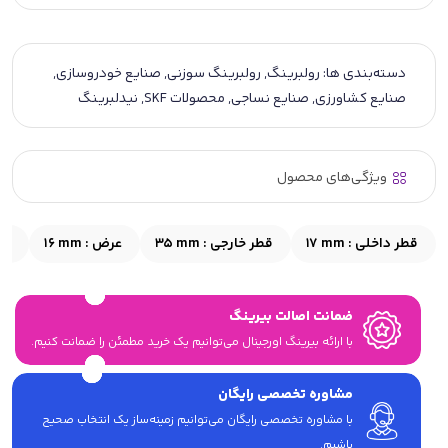
دسته‌بندی ها:
رولبرینگ
,
رولبرینگ سوزنی
,
صنایع خودروسازی
,
صنایع کشاورزی
,
صنایع نساجی
,
محصولات SKF
,
نیدلبرینگ
ویژگی‌های محصول
قطر داخلی :
17 mm
قطر خارجی :
35 mm
عرض :
16 mm
قط
ضمانت اصالت بیرینگ
با ارائه بیرینگ اورجینال می‎‌توانیم یک خرید مطمئن را ضمانت کنیم.
مشاوره تخصصی رایگان
با مشاوره تخصصی رایگان می‌توانیم زمینه‌ساز یک انتخاب صحیح
باشیم.