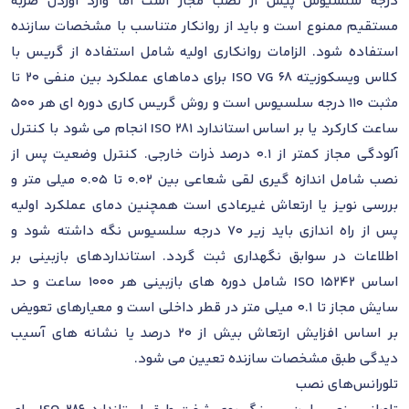
درجه سلسیوس پیش از نصب مجاز است اما وارد آوردن ضربه
مستقیم ممنوع است و باید از روانکار متناسب با مشخصات سازنده
استفاده شود. الزامات روانکاری اولیه شامل استفاده از گریس با
کلاس ویسکوزیته ISO VG 68 برای دماهای عملکرد بین منفی 20 تا
مثبت 110 درجه سلسیوس است و روش گریس کاری دوره ای هر 500
ساعت کارکرد یا بر اساس استاندارد ISO 281 انجام می شود با کنترل
آلودگی مجاز کمتر از 0.1 درصد ذرات خارجی. کنترل وضعیت پس از
نصب شامل اندازه گیری لقی شعاعی بین 0.02 تا 0.05 میلی متر و
بررسی نویز یا ارتعاش غیرعادی است همچنین دمای عملکرد اولیه
پس از راه اندازی باید زیر 70 درجه سلسیوس نگه داشته شود و
اطلاعات در سوابق نگهداری ثبت گردد. استانداردهای بازبینی بر
اساس ISO 15242 شامل دوره های بازبینی هر 1000 ساعت و حد
سایش مجاز تا 0.1 میلی متر در قطر داخلی است و معیارهای تعویض
بر اساس افزایش ارتعاش بیش از 20 درصد یا نشانه های آسیب
دیدگی طبق مشخصات سازنده تعیین می شود.
تلورانس‌های نصب