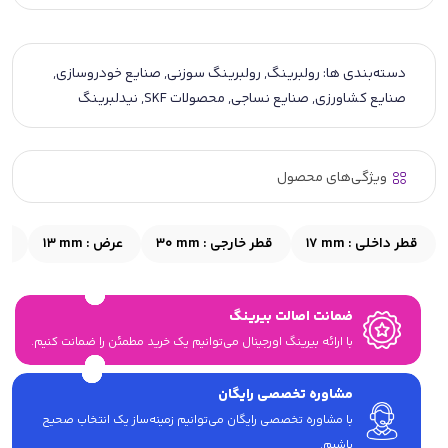
دسته‌بندی ها:
رولبرینگ
,
رولبرینگ سوزنی
,
صنایع خودروسازی
,
صنایع کشاورزی
,
صنایع نساجی
,
محصولات SKF
,
نیدلبرینگ
ویژگی‌های محصول
قطر داخلی :
17 mm
قطر خارجی :
30 mm
عرض :
13 mm
قط
ضمانت اصالت بیرینگ
با ارائه بیرینگ اورجینال می‎‌توانیم یک خرید مطمئن را ضمانت کنیم.
مشاوره تخصصی رایگان
با مشاوره تخصصی رایگان می‌توانیم زمینه‌ساز یک انتخاب صحیح
باشیم.