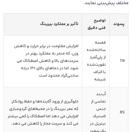
مختلف پیش‌بینی نمایند.
توضیح
پسوند
تأثیر بر عملکرد بیرینگ
فنی دقیق
قفسه
افزایش مقاومت در برابر حرارت و کاهش
ساخته‌شده
وزن، که منجر به عملکرد بهتر در
از پلی‌آمید
TN
سرعت‌های بالا و کاهش اصطکاک می
تقویت‌شده
شود، اما در دماهای بالای 120 درجه
با الیاف
سانتی‌گراد محدود است.
شیشه
آب‌بند
تماسی از
جلوگیری از ورود آلاینده‌ها و حفظ روانکار،
جنس
که عمر بیرینگ را در محیط‌های گردوغباری
RS
لاستیک
افزایش می دهد اما اصطکاک را کمی بیشتر
نیتریل در
می کند و سرعت مجاز را کاهش می دهد.
یک سمت