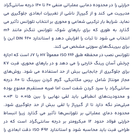
حرارتی را در محدوده دمایی عملیاتی منفی 20 تا 120 درجه سانتی‌گراد
مدیریت می کند و از گیرپاژ ناشی از تغییرات ابعادی جلوگیری می
نماید. شرایط بار ترکیبی شعاعی و محوری بر انتخاب تلورانس تأثیر می
گذارد به طوری که برای بارهای شوک، تلورانس تنگ‌تر مانند m6
انتخاب می شود تا ثبات را افزایش دهد و استاندارد DIN 620 این را
برای بیرینگ‌های سوزنی مشخص می کند.
تلورانس نصب در محفظه طبق ISO 286 معمولاً H7 یا J7 است که اجازه
چرخش آسان رینگ خارجی را می دهد و در بارهای محوری، فیت K7
برای جلوگیری از جابجایی بیش از حد استفاده می شود. روش‌های
مجاز مونتاژ شامل پرس مکانیکی، گرم کردن بیرینگ تا 80 درجه
سانتی‌گراد یا سرد کردن شفت است اما ضربه مستقیم ممنوع بوده
و محدودیت‌های انطباقی باید لقی نهایی را بین 0.015 تا 0.03
میلی‌متر نگه دارد تا از گیرپاژ یا لقی بیش از حد جلوگیری شود.
محدوده دمای عملیاتی بر تلورانس‌ها تأثیر می گذارد زیرا انبساط
حرارتی فولاد حدود 12 میکرومتر بر درجه سانتی‌گراد است که در
طراحی فیت باید محاسبه شود و استاندارد ISO 492 دقت ابعادی را