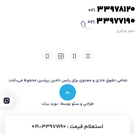
33978120
021
33977190
021
دفتر مرکزی
تمامی حقوق مادی و معنوی برای پارس تامین پرشین محفوظ می‌باشد.
طراحی و سئو توسط : نوید بیات
استعلام قیمت : 33977190-021