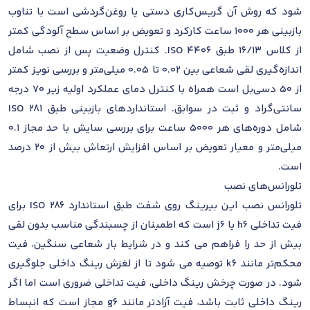
شود که روش آن گریس‌کاری دستی یا روغن‌گردشی است با تناوب
بازبینی هر 1000 ساعت کارکرد و تعویض بر اساس سطح آلودگی کمتر
از کلاس 16/13 طبق ISO 4406. کنترل وضعیت پس از نصب شامل
اندازه‌گیری لقی شعاعی بین 0.02 تا 0.05 میلی‌متر و بررسی نویز کمتر
از 50 دسی‌بل است همراه با کنترل دمای عملکرد اولیه زیر 70 درجه
سانتی‌گراد و ثبت در سوابق. استانداردهای بازبینی طبق ISO 281
شامل دوره‌های هر 5000 ساعت برای بررسی سایش با حد مجاز 0.1
میلی‌متر و معیار تعویض بر اساس افزایش ارتعاش بیش از 20 درصد
است.
تلورانس‌های نصب
تلورانس نصب این بیرینگ روی شفت طبق استاندارد ISO 286 برای
فیت تداخلی h6 یا j6 است که اطمینان از چسبندگی مناسب بدون لقی
بیش از حد را فراهم می کند و در شرایط بار شعاعی سنگین، فیت
محکم‌تر مانند k6 توصیه می شود تا از لغزش رینگ داخلی جلوگیری
شود. در صورت چرخش رینگ داخلی، فیت تداخلی ضروری است اما اگر
رینگ داخلی ثابت باشد، فیت آزادتر مانند g6 مجاز است که انبساط