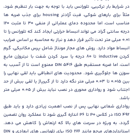
در شرایط بار ترکیبی، تلورانس باید با توجه به جهت بار تنظیم شود،
مثلاً برای بارهای شوکی، فیت آزادتر housing برای جذب ضربه ها
مناسب است، اما محدوده دمای عملیاتی از منفی 30 تا مثبت 120
درجه سانتی گراد می تواند انبساط حرارتی ایجاد کند که تلورانس را تا
0.01 میلی متر تحت تأثیر قرار دهد و نیاز به محاسبه بر اساس ضرایب
انبساط مواد دارد. روش های مجاز مونتاژ شامل پرس مکانیکی، گرم
کردن inductive تا 80 درجه یا سرد کردن شفت با نیتروژن مایع
است، اما ضربه مستقیم طبق DIN 5416 ممنوع است تا از آسیب به
سوزن ها جلوگیری شود. محدودیت های انطباقی باید لقی نهایی را
بین 0.015 تا 0.03 میلی متر نگه دارد تا از گیرپاژ یا لقی بیش از حد
اجتناب شود و رواداری محوری در نصب نباید بیش از 0.05 میلی متر
باشد.
رواداری شعاعی نهایی پس از نصب اهمیت زیادی دارد و باید طبق
ISO 492 در کلاس P0 تا P6 اندازه گیری شود تا عملکرد روان تضمین
گردد، به ویژه در سرعت های بالا که ارتعاش را کاهش می دهد.
استانداردهای مرجع مانند ISO 286 برای تلورانس های ابعادی و DIN