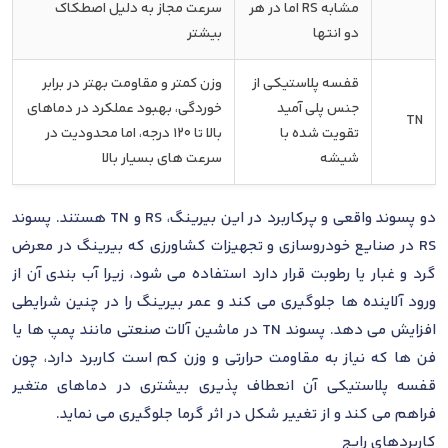
مشابه RS اما در هر
سرعت مجاز به دلیل اصطکاک
دو انتها
بیشتر
قفسه پلاستیکی از
وزن کمتر و مقاومت بهتر در برابر
جنس پلی آمید
خوردگی، بهبود عملکرد در دماهای
TN
تقویت شده با
بالا تا 120 درجه، اما محدودیت در
شیشه
سرعت های بسیار بالا
دو پسوند واقعی و پرکاربرد در این بیرینگ، RS و TN هستند. پسوند
RS در صنایع خودروسازی و تجهیزات کشاورزی که بیرینگ در معرض
گرد و غبار یا رطوبت قرار دارد استفاده می شود، زیرا آب بندی آن از
ورود آلاینده ها جلوگیری می کند و عمر بیرینگ را در چنین شرایطی
افزایش می دهد. پسوند TN در ماشین آلات صنعتی مانند پمپ ها یا
فن ها که نیاز به مقاومت حرارتی و وزن کم است کاربرد دارد، چون
قفسه پلاستیکی آن انعطاف پذیری بیشتری در دماهای متغیر
فراهم می کند و از تغییر شکل در اثر گرما جلوگیری می نماید.
کاربردهای رایج