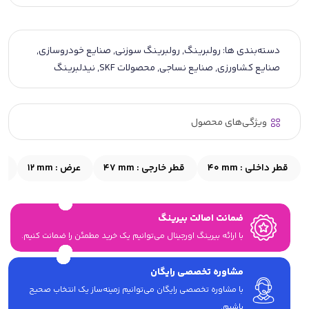
دسته‌بندی ها:
رولبرینگ
,
رولبرینگ سوزنی
,
صنایع خودروسازی
,
صنایع کشاورزی
,
صنایع نساجی
,
محصولات SKF
,
نیدلبرینگ
ویژگی‌های محصول
قطر داخلی :
40 mm
قطر خارجی :
47 mm
عرض :
12 mm
اب
ضمانت اصالت بیرینگ
با ارائه بیرینگ اورجینال می‎‌توانیم یک خرید مطمئن را ضمانت کنیم.
مشاوره تخصصی رایگان
با مشاوره تخصصی رایگان می‌توانیم زمینه‌ساز یک انتخاب صحیح
باشیم.