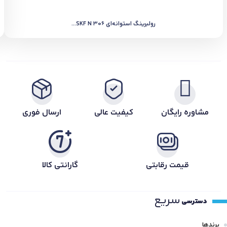
رولبرینگ استوانه‌ای SKF N 306...
مشاوره رایگان
کیفیت عالی
ارسال فوری
قیمت رقابتی
گارانتی کالا
سریع
دسترسی
برندها