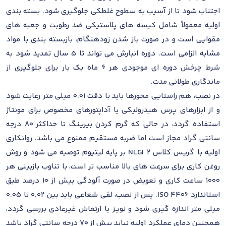
اجتناب شود تا از آسیب به سطوح غلطکی جلوگیری شود. بسته بندی
اولیه معمولاً شامل کیسه های پلاستیکی ضد رطوبت و جعبه های
مقوایی است و در صورت باز شدن زودهنگام، بازبسته بندی با مواد
مشابه الزامی است. دوره انبارش می تواند تا 5 سال تمدید شود به
شرط چرخش دوره ای موجودی هر 6 ماه یک بار برای جلوگیری از
ماندگاری طولانی مدت.
در نصب، هم راستایی محورها باید با دقت 0.01 میلی متر رعایت شود
و از ابزارهای پرس هیدرولیکی یا آداپتورهای مخصوص برای مونتاژ
استفاده گردد، در حالی که گرم کردن بیرینگ تا حداکثر 80 درجه
سانتی گراد مجاز است اما ضربه مستقیم ممنوع می باشد. روانکاری
اولیه با گریس کلاس NLGI 2 بر پایه لیتیوم توصیه می شود و روش
روغن کاری برای سرعت های بالا مناسب تر است، با تناوب بازبینی هر
1000 ساعت کاری و تعویض در صورت آلودگی بیش از 10 درصد طبق
استاندارد ISO 4406. پس از نصب، لقی شعاعی باید بین 0.02 تا 0.05
میلی متر اندازه گیری شود و نویز یا ارتعاش غیرعادی بررسی گردد،
همچنین دمای عملکرد اولیه نباید بیش از 70 درجه سانتی گراد باشد