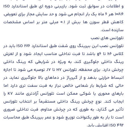
و اطلاعات در سوابق ثبت شود. بازبینی دوره ای طبق استاندارد ISO
10816 هر 6 ماه یک بار انجام می شود و حد سایش مجاز برای تعویض،
کاهش قطر سوزن ها بیش از 0.1 میلی متر بر اساس مشخصات
سازنده است.
تلورانس های نصب
تلورانس نصب این بیرینگ روی شفت طبق استاندارد ISO 286 باید در
کلاس h6 تا g6 باشد تا فیت تداخلی مناسب ایجاد شود و از لغزش
رینگ داخلی جلوگیری کند، به ویژه در شرایطی که رینگ داخلی
چرخش دارد. برای محفظه، تلورانس H7 تا J7 توصیه می شود تا اجازه
انبساط حرارتی بدهد و از گیرپاژ در دماهای بالا جلوگیری نماید، در
حالی که شرایط بار شعاعی خالص نیاز به فیت سفت تری دارد اما
بارهای محوری یا شوکی ممکن است تلورانس آزادتری مانند K7 را
ایجاب کند. نوع چرخش رینگ داخلی مستقیماً بر انتخاب تلورانس
تأثیر می گذارد، به طوری که در چرخش مداوم، فیت تداخلی ضروری
است تا بار به طور یکنواخت توزیع شود و عمر بیرینگ طبق محاسبات
ISO 492 افزایش یابد.