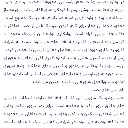
در زمان نصب، رعایت هم راستایی محورها اهمیت زیادی دارد.
ابزارهای مجاز مانند بوش پرس یا گرمکن های القایی باید برای مونتاژ
استفاده شوند و وارد آوردن ضربه مستقیم به بیرینگ ممنوع است.
محدوده دمایی مجاز برای گرم کردن بیرینگ قبل از نصب حداکثر تا
120 درجه سانتی گراد است. روانکاری اولیه این بیرینگ معمولا با
گریس پایه لیتیم با کلاس NLGI 2 انجام می شود. بسته به شرایط
کاری، روانکاری دوره ای باید در فواصل معین بازبینی یا تعویض گردد.
پس از نصب، کنترل هایی مانند اندازه گیری لقی شعاعی و محوری،
بررسی نویز یا ارتعاش غیرعادی و کنترل دمای عملکرد اولیه ضروری
است. دوره های بازبینی و معیارهای تعویض بر اساس استانداردهای
ISO و دستورالعمل های فنی سازنده تعیین می شوند.
تلورانس های نصب
نصب رولبرینگ سوزنی اس کا اف BK 1312 نیازمند انتخاب تلورانس
های دقیق برای شفت و محفظه است. برای نصب روی شفت، زمانی
که بار شعاعی سنگین و دائمی وجود دارد، فیت تداخلی در محدوده
k5 تا m6 توصیه می شود. در شرایطی که بار سبک یا متناوب است،