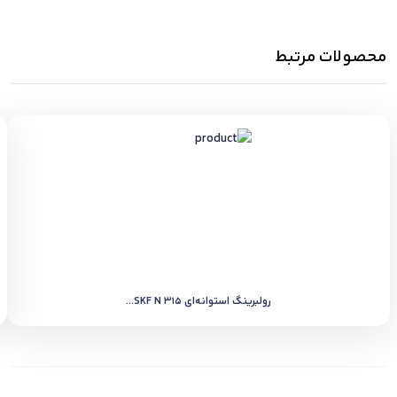
محصولات مرتبط
رولبرینگ استوانه‌ای SKF N 315...