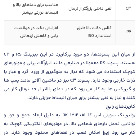
مناسب برای دماهای بالا و
C3
لقی داخلی بزرگتر از نرمال
انبساط حرارتی بیشتر
کلاس دقت بالا طبق
افزایش دقت در موقعیت
P6
استاندارد ISO
یابی و کاهش ارتعاش
از میان این پسوندها، دو مورد پرکاربرد در این بیرینگ RS و C3
هستند. پسوند RS معمولا در صنایعی مانند ابزارآلات برقی و موتورهای
کوچک استفاده می شود که نیاز به جلوگیری از ورود گرد و غبار یا
ذرات خارجی وجود دارد. پسوند C3 نیز در ماشین آلاتی مانند پمپ ها
و گیربکس ها به کار می رود که در دمای بالاتر از حد نرمال کار می
کنند و نیاز به لقی بیشتر برای جبران انبساط حرارتی دارند.
کاربردهای رایج
رولبرینگ سوزنی اس کا اف BK 1312 به دلیل ابعاد جمع و جور و
توانایی تحمل بارهای شعاعی بالا، در موتورهای الکتریکی کوچک به
کار می رود زیرا امکان نصب در فضاهای محدود وجود دارد. در