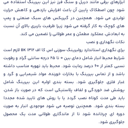
ابزارهای برقی مانند دریل و سنگ فرز نیز این بیرینگ استفاده می
شود چون اصطکاک پایین آن باعث افزایش بازدهی و کاهش حرارت
تولیدی می شود. همچنین در گیربکس های سبک صنعتی و پمپ
های کوچک به کار گرفته می شود زیرا ظرفیت باربری بالای آن نسبت
به ابعادش، عملکرد مطمئن و عمر طولانی را تضمین می کند.
نکات نگهداری و نصب
برای نگهداری استاندارد رولبرینگ سوزنی اس کا اف BK 1312 لازم است
شرایط محیط انبار شامل دمای بین 0 تا 25 درجه سانتی گراد و رطوبت
نسبی کمتر از 60 درصد رعایت شود. محیط باید تهویه مناسب داشته
باشد و از تماس بیرینگ با بخارات خورنده، مواد شیمیایی و گرد و
غبار فلزی جلوگیری شود. بسته بندی اولیه این بیرینگ شامل
پوشش ضد خوردگی و لفاف پلاستیکی است که در صورت باز شدن،
باید طی مدت کوتاه نصب گردد یا با روش های تایید شده مجددا
بسته بندی شود. همچنین توصیه می شود موجودی انبار به صورت
دوره ای چرخانده شود تا از ماندگاری طولانی مدت یک محصول
جلوگیری شود.