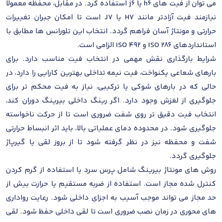
می توان از فیت های h6 یا j6 استفاده کرد. در مقابل، محفظه معمولا
نیازمند فیت آزادتر مانند H7 یا J7 است تا امکان جبران تغییرات
حرارتی و مونتاژ آسان فراهم گردد. انتخاب این تلورانس ها مطابق با
استانداردهای ISO 286 و ISO 492 الزامی است.
شرایط بارگذاری نقش مهمی در انتخاب فیت مناسب دارد. برای
بارهای شعاعی یکنواخت، فیت نیمه تداخلی بهترین کارایی را دارد، در
حالی که در بارهای شوکی یا ترکیبی، نیاز به فیت محکم تر برای
جلوگیری از لغزش وجود دارد. اگر رینگ داخلی بیرینگ دوران کند،
انتخاب فیت دقیق تر روی شفت ضروری است تا از حرکت ناخواسته
جلوگیری شود. در محدوده دمای عملیاتی بالا، باید اثر انبساط حرارتی
شفت و محفظه نیز در نظر گرفته شود تا از بروز لقی یا گیرپاژ
جلوگیری گردد.
روش های مونتاژ بیرینگ شامل پرس سرد یا استفاده از گرم کردن
کنترل شده مجاز است. استفاده از ضربه مستقیم یا حرارت بیش از
حد مجاز می تواند موجب آسیب به اجزای داخلی شود. رعایت رواداری
های محوری در زمان نصب ضروری است تا لقی داخلی حفظ شود. لقی