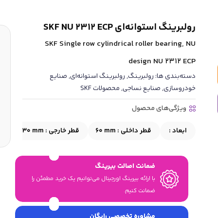
رولبرینگ استوانه‌ای SKF NU 2312 ECP
SKF Single row cylindrical roller bearing, NU
design NU 2312 ECP
دسته‌بندی ها:
رولبرینگ
,
رولبرینگ استوانه‌ای
,
صنایع
خودروسازی
,
صنایع نساجی
,
محصولات SKF
ویژگی‌های محصول
ابعاد :
قطر داخلی :
60 mm
قطر خارجی :
130 mm
عر
ضمانت اصالت بیرینگ
با ارائه بیرینگ اورجینال می‎‌توانیم یک خرید مطمئن را
ضمانت کنیم.
مشاوره تخصصی رایگان