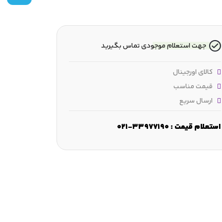
جهت استعلام موجودی تماس بگیرید
کالای اورجینال
قیمت مناسب
ارسال سریع
استعلام قیمت : 33977190-021
ض :
46 mm
قطر شانه :
≈108.6 mm
ابعاد لبه‌ مورب :
min.2.1 mm