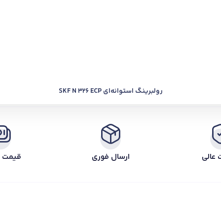
رولبرینگ استوانه‌ای SKF N 326 ECP
 عالی
ارسال فوری
قیمت ر