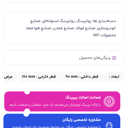
دسته‌بندی ها:
رولبرینگ
,
رولبرینگ استوانه‌ای
,
صنایع
خودروسازی
,
صنایع فولاد
,
صنایع معدن
,
صنایع هوا فضا
,
محصولات SKF
ویژگی‌های محصول
ابعاد :
قطر داخلی :
90 mm
قطر خارجی :
160 mm
عرض :
m
ضمانت اصالت بیرینگ
با ارائه بیرینگ اورجینال می‎‌توانیم یک خرید مطمئن را ضمانت کنیم.
مشاوره تخصصی رایگان
با مشاوره تخصصی رایگان می‌توانیم زمینه‌ساز یک انتخاب صحیح