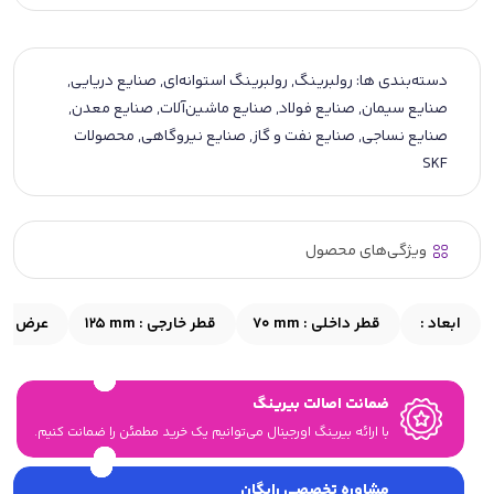
دسته‌بندی ها:
رولبرینگ
,
رولبرینگ استوانه‌ای
,
صنایع دریایی
,
صنایع سیمان
,
صنایع فولاد
,
صنایع ماشین‌آلات
,
صنایع معدن
,
صنایع نساجی
,
صنایع نفت و گاز
,
صنایع نیروگاهی
,
محصولات
SKF
ویژگی‌های محصول
ابعاد :
قطر داخلی :
70 mm
قطر خارجی :
125 mm
عرض :
m
ضمانت اصالت بیرینگ
با ارائه بیرینگ اورجینال می‎‌توانیم یک خرید مطمئن را ضمانت کنیم.
مشاوره تخصصی رایگان