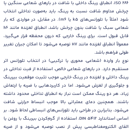
ISO 286، انطباق رینگ داخلی با شافت در بارهای شعاعی سنگین یا
چرخش مداوم شافت نسبت به رینگ، باید به‌صورت تداخلی انتخاب
شود (مثلاً با تلورانس‌های k5 یا m6). در مقابل، در مواردی که بار
شعاعی سبک یا شافت بدون چرخش باشد، انطباق لغزنده مانند h6
قابل قبول است. برای رینگ خارجی که درون محفظه قرار می‌گیرد،
معمولاً انطباق لغزنده مانند H7 توصیه می‌شود تا امکان جبران تغییر
طولی فراهم باشد.
نوع بار وارده (شعاعی، محوری یا ترکیبی) در انتخاب تلورانس اثر
مستقیم دارد. در بارهای شعاعی خالص، استفاده از فیت تداخلی در
رینگ داخلی و لغزنده در رینگ خارجی موجب تثبیت موقعیت بیرینگ
و جلوگیری از لغزش می‌شود. اما در کاربردهایی با ضربه یا ارتعاش
زیاد، هر دو رینگ ممکن است نیاز به انطباق تداخلی محدود داشته
باشند. همچنین دمای عملیاتی بالا موجب انبساط حرارتی شافت
می‌شود، بنابراین در طراحی باید تلورانس‌های انبساطی لحاظ شود. بر
اساس استاندارد DIN 5412، استفاده از گرم‌کردن بیرینگ با روغن یا
القای الکترومغناطیسی پیش از نصب توصیه می‌شود و از ضربه