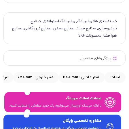
دسته‌بندی ها:
رولبرینگ
,
رولبرینگ استوانه‌ای
,
صنایع
خودروسازی
,
صنایع فولاد
,
صنایع معدن
,
صنایع نیروگاهی
,
صنایع
هوا فضا
,
محصولات SKF
ویژگی‌های محصول
ابعاد :
قطر داخلی :
440 mm
قطر خارجی :
650 mm
عرض 
ضمانت اصالت بیرینگ
با ارائه بیرینگ اورجینال می‎‌توانیم یک خرید مطمئن را ضمانت کنیم.
مشاوره تخصصی رایگان
با مشاوره تخصصی رایگان می‌توانیم زمینه‌ساز یک انتخاب صحیح