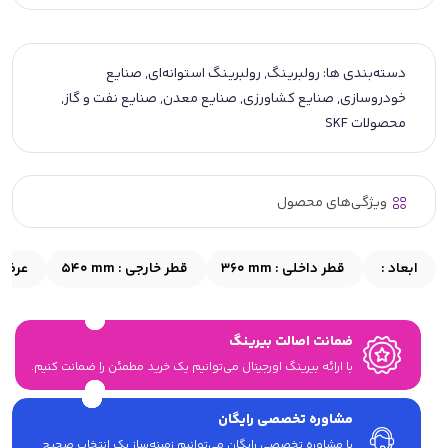
دسته‌بندی ها:
رولبرینگ
,
رولبرینگ استوانه‌ای
,
صنایع
خودروسازی
,
صنایع کشاورزی
,
صنایع معدن
,
صنایع نفت و گاز
,
محصولات SKF
ویژگی‌های محصول
ابعاد :
قطر داخلی :
360 mm
قطر خارجی :
540 mm
عرض 
ضمانت اصالت بیرینگ
با ارائه بیرینگ اورجینال می‎‌توانیم یک خرید مطمئن را ضمانت کنیم.
مشاوره تخصصی رایگان
با مشاوره تخصصی رایگان می‌توانیم زمینه‌ساز یک انتخاب صحیح