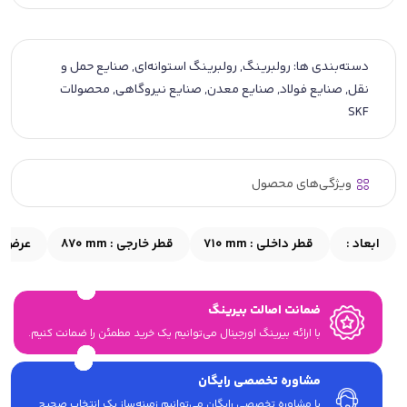
دسته‌بندی ها:
رولبرینگ
,
رولبرینگ استوانه‌ای
,
صنایع حمل و
نقل
,
صنایع فولاد
,
صنایع معدن
,
صنایع نیروگاهی
,
محصولات
SKF
ویژگی‌های محصول
ابعاد :
قطر داخلی :
710 mm
قطر خارجی :
870 mm
عرض :
ضمانت اصالت بیرینگ
با ارائه بیرینگ اورجینال می‎‌توانیم یک خرید مطمئن را ضمانت کنیم.
مشاوره تخصصی رایگان
با مشاوره تخصصی رایگان می‌توانیم زمینه‌ساز یک انتخاب صحیح