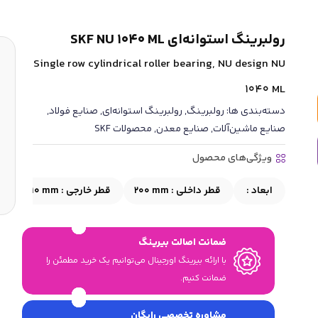
رولبرینگ استوانه‌ای SKF NU 1040 ML
Single row cylindrical roller bearing, NU design NU
1040 ML
دسته‌بندی ها:
رولبرینگ
,
رولبرینگ استوانه‌ای
,
صنایع فولاد
,
صنایع ماشین‌آلات
,
صنایع معدن
,
محصولات SKF
ویژگی‌های محصول
ابعاد :
قطر داخلی :
200 mm
قطر خارجی :
310 mm
ع
ضمانت اصالت بیرینگ
با ارائه بیرینگ اورجینال می‎‌توانیم یک خرید مطمئن را
ضمانت کنیم.
مشاوره تخصصی رایگان