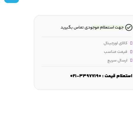
جهت استعلام موجودی تماس بگیرید
کالای اورجینال
قیمت مناسب
ارسال سریع
استعلام قیمت : 33977190-021
رض :
51 mm
قطر شانه :
≈269 mm
ابعاد لبه‌ مورب :
min.2.1 mm