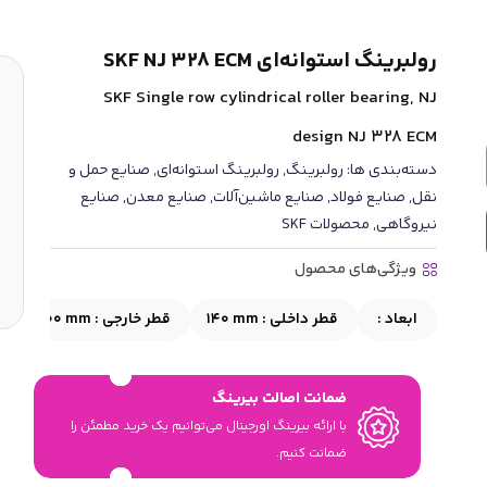
رولبرینگ استوانه‌ای SKF NJ 328 ECM
SKF Single row cylindrical roller bearing, NJ
design NJ 328 ECM
دسته‌بندی ها:
رولبرینگ
,
رولبرینگ استوانه‌ای
,
صنایع حمل و
نقل
,
صنایع فولاد
,
صنایع ماشین‌آلات
,
صنایع معدن
,
صنایع
نیروگاهی
,
محصولات SKF
ویژگی‌های محصول
ابعاد :
قطر داخلی :
140 mm
قطر خارجی :
300 mm
ضمانت اصالت بیرینگ
با ارائه بیرینگ اورجینال می‎‌توانیم یک خرید مطمئن را
ضمانت کنیم.