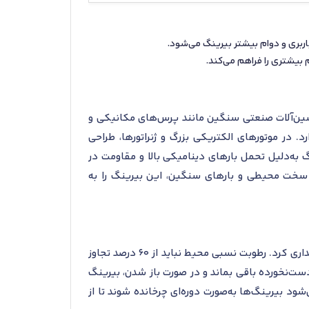
 دارد. در ماشین‌آلات صنعتی سنگین مانند پرس‌های مکانیکی و
 در موتورهای الکتریکی بزرگ و ژنراتورها، طراحی
 به‌دلیل تحمل بارهای دینامیکی بالا و مقاومت در
 سخت محیطی و بارهای سنگین، این بیرینگ را به
برای نگهداری بهینه‌ی رولبرینگ NJ 328 ECM، باید آن را در محیطی خشک و با دمای بین 0 تا 25 درجه سانتی‌گراد نگهداری کرد. رطوبت نسبی محیط نباید از 60 درصد تجاوز
 دست‌نخورده باقی بماند و در صورت باز شدن، بیرینگ
شود بیرینگ‌ها به‌صورت دوره‌ای چرخانده شوند تا از