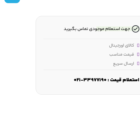
جهت استعلام موجودی تماس بگیرید
کالای اورجینال
قیمت مناسب
ارسال سریع
استعلام قیمت : 33977190-021
عرض :
62 mm
قطر شانه :
≈195 mm
ابعاد لبه‌ مورب :
min.4 mm