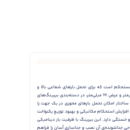
دقیق و ساختار مستحکم است که برای تحمل بارهای شعاعی بالا و
بارهای محوری محدود در یک جهت طراحی شده است. این بیرینگ با قطر داخلی 140 میلی‌متر، قطر خارجی 300 میلی‌متر و عرض 62 میلی‌متر، در دسته‌بندی بیرینگ‌های
این ساختار امکان تحمل بارهای محوری در یک جهت را
ری‌شده‌ی برنجی است که با پسوند ECM مشخص می‌شود و باعث افزایش استحکام مکانیکی و بهبود توزیع یکنواخت
5210 است که مقاومت بالایی در برابر سایش و خستگی دارد. این بیرینگ با ظرفیت بار دینامیکی
لا مناسب است. طراحی جداشونده‌ی آن نصب و جداسازی آسان را فراهم