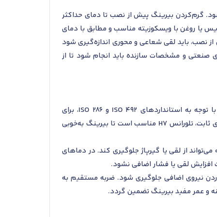
ود. گرم‌کردن بیرینگ پیش از نصب تا دمای حداکثر
 گریس یا روغن با ویسکوزیته مناسب و مطابق با دمای
از نصب، باید لقی شعاعی و محوری اندازه‌گیری شود
ای صنعتی و مشخصات سازنده باید انجام شود تا از
برای نصب صحیح رولبرینگ NJ 328 ECM، انتخاب تلورانس‌های مناسب برای شفت و محفظه اهمیت زیادی دارد. با توجه به استانداردهای ISO 492 و ISO 286، برای
شفت‌های چرخان تحت بار شعاعی، تلورانس‌های k5 یا m5 توصیه می‌شود تا از لغزش جلوگیری شود. برای محفظه‌های ثابت، تلورانس H7 مناسب است تا بیرینگ به‌خوبی
شوک وجود دارد، انتخاب تلورانس‌های سخت‌تر مانند n6 برای شفت و K6 برای محفظه می‌تواند از لقی یا گیرپاژ جلوگیری کند. در دماهای
عث افزایش لقی یا فشار اضافی نشود.
آوردن نیروی اضافی جلوگیری شود. ضربه مستقیم به