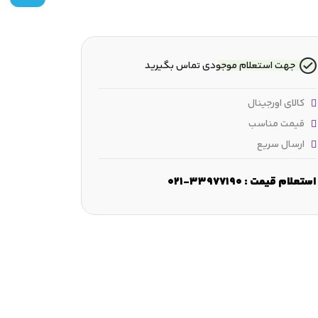
جهت استعلام موجودی تماس بگیرید
کالای اورجینال
قیمت مناسب
ارسال سریع
استعلام قیمت : 33977190-021
رض :
33 mm
قطر شانه :
≈90.5 mm
ابعاد لبه‌ مورب :
min.2.1 mm