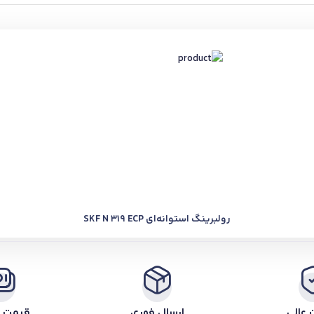
رولبرینگ استوانه‌ای SKF N 319 ECP
 عالی
ارسال فوری
قیمت ر