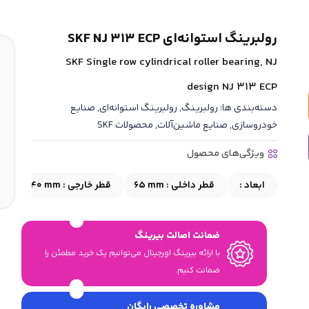
رولبرینگ استوانه‌ای SKF NJ 313 ECP
SKF Single row cylindrical roller bearing, NJ
design NJ 313 ECP
دسته‌بندی ها:
رولبرینگ
,
رولبرینگ استوانه‌ای
,
صنایع
خودروسازی
,
صنایع ماشین‌آلات
,
محصولات SKF
ویژگی‌های محصول
ابعاد :
قطر داخلی :
65 mm
قطر خارجی :
140 mm
ع
ضمانت اصالت بیرینگ
با ارائه بیرینگ اورجینال می‎‌توانیم یک خرید مطمئن را
ضمانت کنیم.
مشاوره تخصصی رایگان