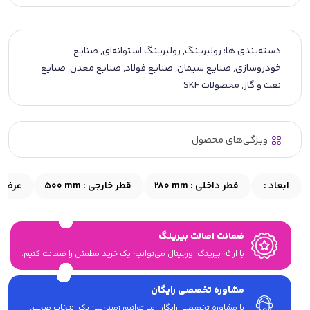
دسته‌بندی ها:
رولبرینگ
,
رولبرینگ استوانه‌ای
,
صنایع
خودروسازی
,
صنایع سیمان
,
صنایع فولاد
,
صنایع معدن
,
صنایع
نفت و گاز
,
محصولات SKF
ویژگی‌های محصول
ابعاد :
قطر داخلی :
280 mm
قطر خارجی :
500 mm
عرض 
ضمانت اصالت بیرینگ
با ارائه بیرینگ اورجینال می‎‌توانیم یک خرید مطمئن را ضمانت کنیم.
مشاوره تخصصی رایگان
با مشاوره تخصصی رایگان می‌توانیم زمینه‌ساز یک انتخاب صحیح