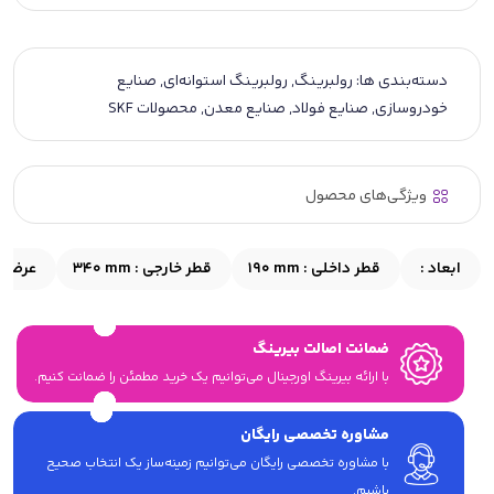
دسته‌بندی ها:
رولبرینگ
,
رولبرینگ استوانه‌ای
,
صنایع
خودروسازی
,
صنایع فولاد
,
صنایع معدن
,
محصولات SKF
ویژگی‌های محصول
ابعاد :
قطر داخلی :
190 mm
قطر خارجی :
340 mm
عرض :
ضمانت اصالت بیرینگ
با ارائه بیرینگ اورجینال می‎‌توانیم یک خرید مطمئن را ضمانت کنیم.
مشاوره تخصصی رایگان
با مشاوره تخصصی رایگان می‌توانیم زمینه‌ساز یک انتخاب صحیح
باشیم.