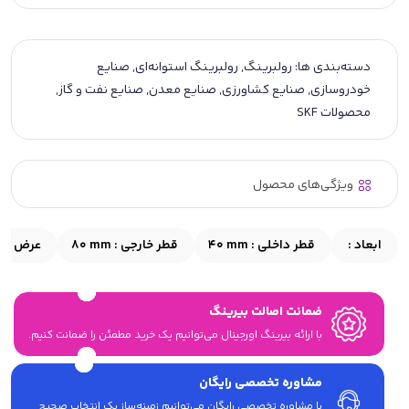
دسته‌بندی ها:
رولبرینگ
,
رولبرینگ استوانه‌ای
,
صنایع
خودروسازی
,
صنایع کشاورزی
,
صنایع معدن
,
صنایع نفت و گاز
,
محصولات SKF
ویژگی‌های محصول
ابعاد :
قطر داخلی :
40 mm
قطر خارجی :
80 mm
عرض :
m
ضمانت اصالت بیرینگ
با ارائه بیرینگ اورجینال می‎‌توانیم یک خرید مطمئن را ضمانت کنیم.
مشاوره تخصصی رایگان
با مشاوره تخصصی رایگان می‌توانیم زمینه‌ساز یک انتخاب صحیح