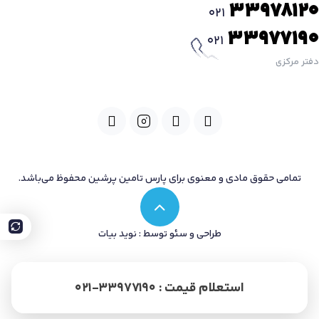
33978120
021
33977190
021
دفتر مرکزی
تمامی حقوق مادی و معنوی برای پارس تامین پرشین محفوظ می‌باشد.
طراحی و سئو توسط : نوید بیات
استعلام قیمت : 33977190-021