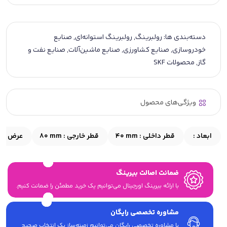
دسته‌بندی ها:
رولبرینگ
,
رولبرینگ استوانه‌ای
,
صنایع
خودروسازی
,
صنایع کشاورزی
,
صنایع ماشین‌آلات
,
صنایع نفت و
گاز
,
محصولات SKF
ویژگی‌های محصول
ابعاد :
قطر داخلی :
40 mm
قطر خارجی :
80 mm
عرض :
m
ضمانت اصالت بیرینگ
با ارائه بیرینگ اورجینال می‎‌توانیم یک خرید مطمئن را ضمانت کنیم.
مشاوره تخصصی رایگان
با مشاوره تخصصی رایگان می‌توانیم زمینه‌ساز یک انتخاب صحیح