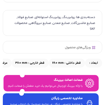
دسته‌بندی ها:
رولبرینگ
,
رولبرینگ استوانه‌ای
,
صنایع فولاد
,
صنایع ماشین‌آلات
,
صنایع معدن
,
صنایع نیروگاهی
,
محصولات
SKF
ویژگی‌های محصول
ابعاد :
قطر داخلی :
280 mm
قطر خارجی :
380 mm
عرض 
ضمانت اصالت بیرینگ
با ارائه بیرینگ اورجینال می‎‌توانیم یک خرید مطمئن را ضمانت کنیم.
مشاوره تخصصی رایگان
با مشاوره تخصصی رایگان می‌توانیم زمینه‌ساز یک انتخاب صحیح