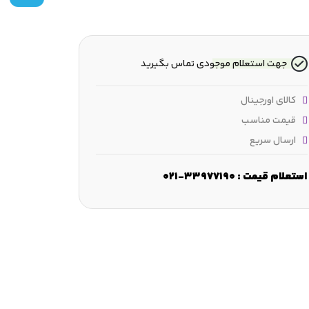
جهت استعلام موجودی تماس بگیرید
کالای اورجینال
قیمت مناسب
ارسال سریع
استعلام قیمت : 33977190-021
رض :
38 mm
قطر شانه :
≈141 mm
ابعاد لبه‌ مورب :
min.2.1 mm