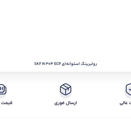
رولبرینگ استوانه‌ای SKF N 304 ECP
 عالی
ارسال فوری
قیمت ر