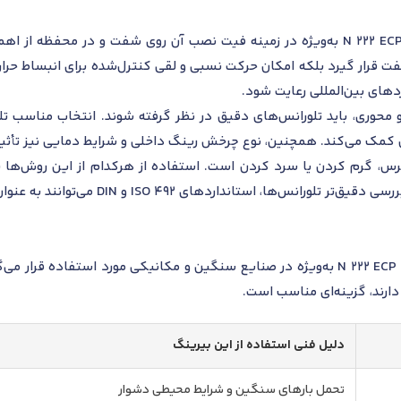
تلورانس‌های نصب بیرینگ اس کا اف مدل N 222 ECP به‌ویژه در زمینه فیت نصب آن روی شف
فت قرار گیرد بلکه امکان حرکت نسبی و لقی کنترل‌شده برای انبساط حرار
دهای بین‌المللی رعایت شود.
 و محوری، باید تلورانس‌های دقیق در نظر گرفته شوند. انتخاب مناسب ت
ن کمک می‌کند. همچنین، نوع چرخش رینگ داخلی و شرایط دمایی نیز تأثیر 
س، گرم کردن یا سرد کردن است. استفاده از هرکدام از این روش‌ها بای
انداردهای ISO 492 و DIN می‌توانند به عنوان مرجع استفاده شوند.
بیرینگ رولبرینگ استوانه‌ای اس کا اف مدل N 222 ECP به‌ویژه در صنایع سنگین و مکانیکی 
ارند، گزینه‌ای مناسب است.
دلیل فنی استفاده از این بیرینگ
تحمل بارهای سنگین و شرایط محیطی دشوار