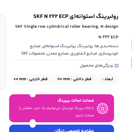
رولبرینگ استوانه‌ای SKF N 222 ECP
SKF Single row cylindrical roller bearing, N design
N 222 ECP
دسته‌بندی ها:
رولبرینگ
,
رولبرینگ استوانه‌ای
,
صنایع
خودروسازی
,
صنایع کشاورزی
,
صنایع معدن
,
محصولات SKF
ویژگی‌های محصول
ابعاد :
قطر داخلی :
110 mm
قطر خارجی :
200 mm
ع
ضمانت اصالت بیرینگ
با ارائه بیرینگ اورجینال می‎‌توانیم یک خرید مطمئن را
ضمانت کنیم.
مشاوره تخصصی رایگان