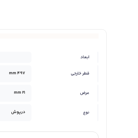
ابعاد
497 mm
قطر خارجی
21 mm
عرض
درپوش
نوع