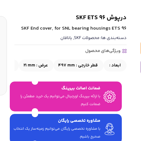
درپوش SKF ETS 96
SKF End cover, for SNL bearing housings ETS 96
دسته‌بندی ها:
محصولات SKF
,
یاتاقان
ویژگی‌های محصول
ابعاد :
قطر خارجی :
497 mm
عرض :
21 mm
نوع :
در
ضمانت اصالت بیرینگ
با ارائه بیرینگ اورجینال می‎‌توانیم یک خرید مطمئن را
ضمانت کنیم.
مشاوره تخصصی رایگان
با مشاوره تخصصی رایگان می‌توانیم زمینه‌ساز یک انتخاب
صحیح باشیم.