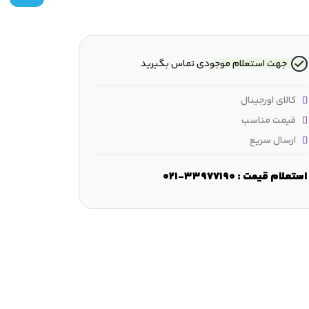
جهت استعلام موجودی تماس بگیرید
کالای اورجینال
قیمت مناسب
ارسال سریع
پوش
جنس :
Cast iron with silicone element
وزن :
18 kg
ss
استعلام قیمت : 33977190-021