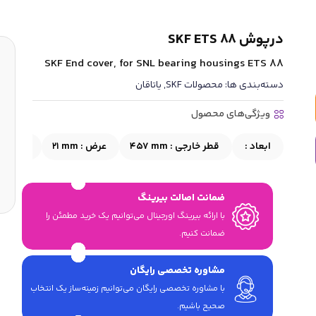
درپوش SKF ETS 88
SKF End cover, for SNL bearing housings ETS 88
دسته‌بندی ها:
محصولات SKF
,
یاتاقان
ویژگی‌های محصول
ابعاد :
قطر خارجی :
457 mm
عرض :
21 mm
نوع :
د
ضمانت اصالت بیرینگ
با ارائه بیرینگ اورجینال می‎‌توانیم یک خرید مطمئن را
ضمانت کنیم.
مشاوره تخصصی رایگان
با مشاوره تخصصی رایگان می‌توانیم زمینه‌ساز یک انتخاب
صحیح باشیم.