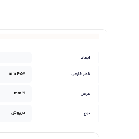
ابعاد
457 mm
قطر خارجی
21 mm
عرض
درپوش
نوع