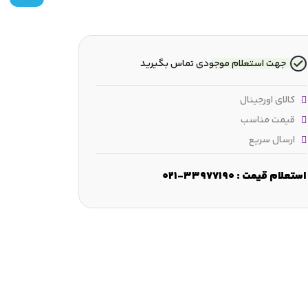
جهت استعلام موجودی تماس بگیرید
کالای اورجینال
قیمت مناسب
ارسال سریع
رپوش
جنس :
Cast iron with silicone element
وزن :
19.5 kg
استعلام قیمت : 33977190-021