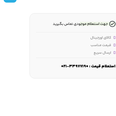
جهت استعلام موجودی تماس بگیرید
کالای اورجینال
قیمت مناسب
ارسال سریع
رض :
25 mm
نوع :
حلقه نگهدارنده
وزن :
2.26 kg
eClass شناسه :
استعلام قیمت : 33977190-021