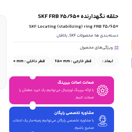
حلقه نگهدارنده SKF FRB 25/650
SKF Locating (stabilizing) ring FRB 25/650
دسته‌بندی ها:
محصولات SKF
,
یاتاقان
ویژگی‌های محصول
ابعاد :
قطر خارجی :
650 mm
قطر داخلی :
610 mm
ع
ضمانت اصالت بیرینگ
با ارائه بیرینگ اورجینال می‎‌توانیم یک خرید مطمئن را
ضمانت کنیم.
مشاوره تخصصی رایگان
با مشاوره تخصصی رایگان می‌توانیم زمینه‌ساز یک انتخاب
صحیح باشیم.