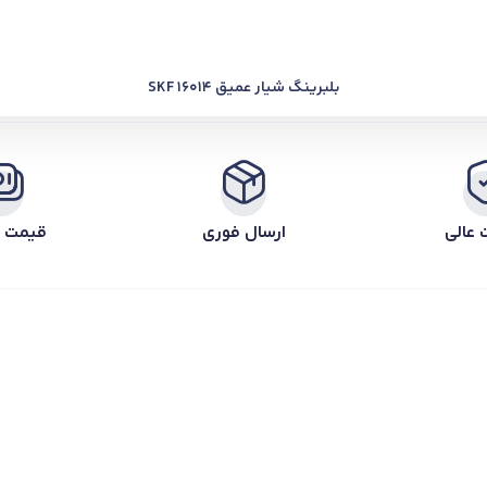
بلبرینگ شیار عمیق SKF 16014
 عالی
ارسال فوری
قیمت ر