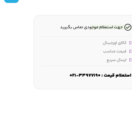
جهت استعلام موجودی تماس بگیرید
کالای اورجینال
قیمت مناسب
ارسال سریع
مقطع شعاعی :
25.4 mm
عرض :
25.4 mm
قطر شانه :
80.847 mm
استعلام قیمت : 33977190-021