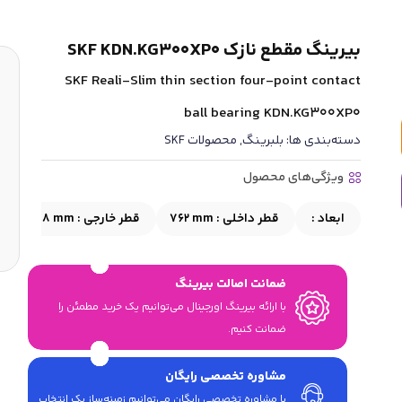
بیرینگ مقطع نازک SKF KDN.KG300XP0
SKF Reali-Slim thin section four-point contact
ball bearing KDN.KG300XP0
دسته‌بندی ها:
بلبرینگ
,
محصولات SKF
ویژگی‌های محصول
ابعاد :
قطر داخلی :
762 mm
قطر خارجی :
812.8 mm
ضمانت اصالت بیرینگ
با ارائه بیرینگ اورجینال می‎‌توانیم یک خرید مطمئن را
ضمانت کنیم.
مشاوره تخصصی رایگان
با مشاوره تخصصی رایگان می‌توانیم زمینه‌ساز یک انتخاب