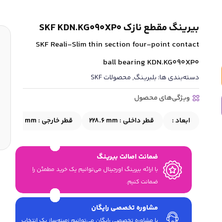
بیرینگ مقطع نازک SKF KDN.KG090XP0
SKF Reali-Slim thin section four-point contact
ball bearing KDN.KG090XP0
دسته‌بندی ها:
بلبرینگ
,
محصولات SKF
ویژگی‌های محصول
ابعاد :
قطر داخلی :
228.6 mm
قطر خارجی :
279.4 mm
ضمانت اصالت بیرینگ
با ارائه بیرینگ اورجینال می‎‌توانیم یک خرید مطمئن را
ضمانت کنیم.
مشاوره تخصصی رایگان
با مشاوره تخصصی رایگان می‌توانیم زمینه‌ساز یک انتخاب