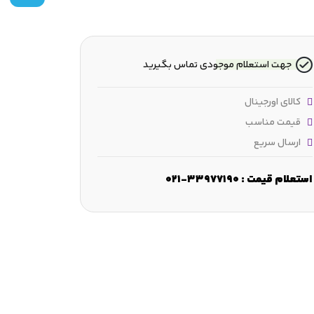
جهت استعلام موجودی تماس بگیرید
کالای اورجینال
قیمت مناسب
ارسال سریع
مقطع شعاعی :
25.4 mm
عرض :
25.4 mm
قطر شانه :
.447 mm
استعلام قیمت : 33977190-021