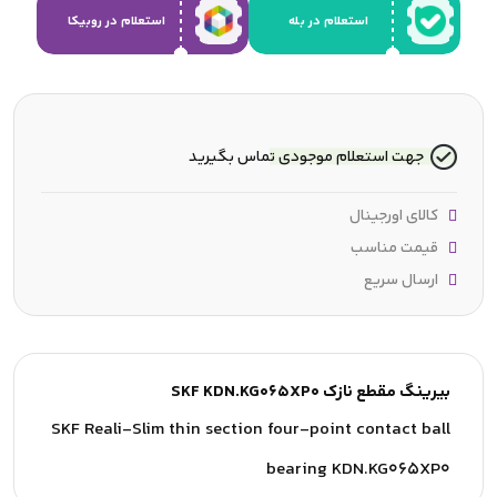
استعلام در بله
استعلام در روبیکا
جهت استعلام موجودی تماس بگیرید
کالای اورجینال
قیمت مناسب
ارسال سریع
بیرینگ مقطع نازک SKF KDN.KG065XP0
SKF Reali-Slim thin section four-point contact ball
bearing KDN.KG065XP0