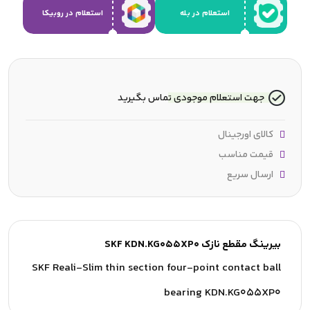
استعلام در بله
استعلام در روبیکا
جهت استعلام موجودی تماس بگیرید
کالای اورجینال
قیمت مناسب
ارسال سریع
بیرینگ مقطع نازک SKF KDN.KG055XP0
SKF Reali-Slim thin section four-point contact ball
bearing KDN.KG055XP0