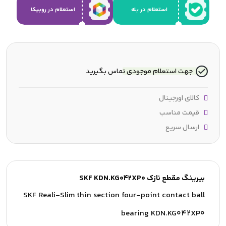
استعلام در بله
استعلام در روبیکا
جهت استعلام موجودی تماس بگیرید
کالای اورجینال
قیمت مناسب
ارسال سریع
بیرینگ مقطع نازک SKF KDN.KG042XP0
SKF Reali-Slim thin section four-point contact ball
bearing KDN.KG042XP0