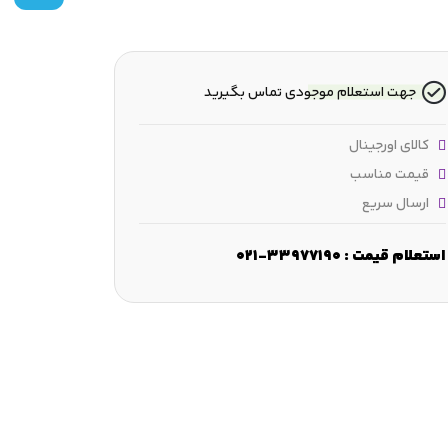
جهت استعلام موجودی تماس بگیرید
کالای اورجینال
قیمت مناسب
ارسال سریع
مقطع شعاعی :
19.05 mm
عرض :
19.05 mm
قطر شانه :
97 mm
استعلام قیمت : 33977190-021