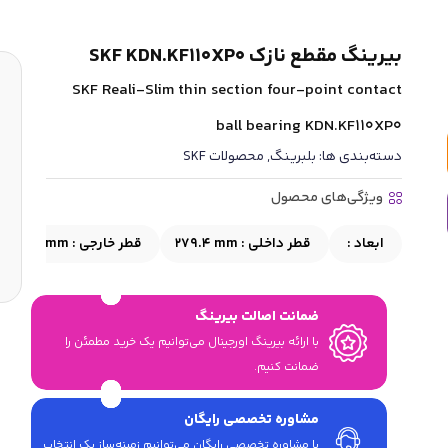
بیرینگ مقطع نازک SKF KDN.KF110XP0
SKF Reali-Slim thin section four-point contact
ball bearing KDN.KF110XP0
دسته‌بندی ها:
بلبرینگ
,
محصولات SKF
ویژگی‌های محصول
ابعاد :
قطر داخلی :
279.4 mm
قطر خارجی :
317.5 mm
ضمانت اصالت بیرینگ
با ارائه بیرینگ اورجینال می‎‌توانیم یک خرید مطمئن را
ضمانت کنیم.
مشاوره تخصصی رایگان
با مشاوره تخصصی رایگان می‌توانیم زمینه‌ساز یک انتخاب