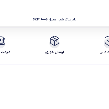
بلبرینگ شیار عمیق SKF 16006
 عالی
ارسال فوری
قیمت ر