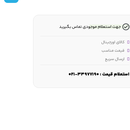
جهت استعلام موجودی تماس بگیرید
کالای اورجینال
قیمت مناسب
ارسال سریع
مقطع شعاعی :
9.525 mm
عرض :
9.525 mm
قطر شانه :
36 mm
استعلام قیمت : 33977190-021