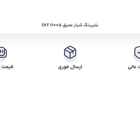
بلبرینگ شیار عمیق SKF 16005
 عالی
ارسال فوری
قیمت ر