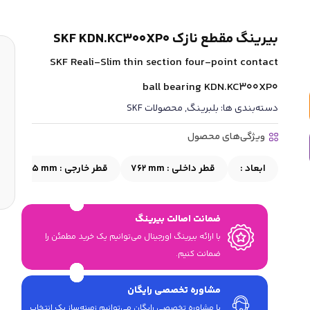
بیرینگ مقطع نازک SKF KDN.KC300XP0
SKF Reali-Slim thin section four-point contact
ball bearing KDN.KC300XP0
دسته‌بندی ها:
بلبرینگ
,
محصولات SKF
ویژگی‌های محصول
ابعاد :
قطر داخلی :
762 mm
قطر خارجی :
781.05 mm
ضمانت اصالت بیرینگ
با ارائه بیرینگ اورجینال می‎‌توانیم یک خرید مطمئن را
ضمانت کنیم.
مشاوره تخصصی رایگان
با مشاوره تخصصی رایگان می‌توانیم زمینه‌ساز یک انتخاب